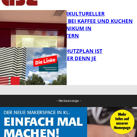
FB News
NEUER INTERKULTURELLER
TREFFPUNKT BEI KAFFEE UND KUCHEN
IM PFALZKLINIKUM IN
FB News
KAISERSLAUTERN
EIN HITZESCHUTZPLAN IST
NOTWENDIGER DENN JE
FB Gesundheit
FB News
- Werbeanzeige -