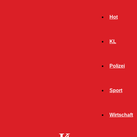
Hot
KL
Polizei
Sport
- Werbeanzeige -
Wirtschaft