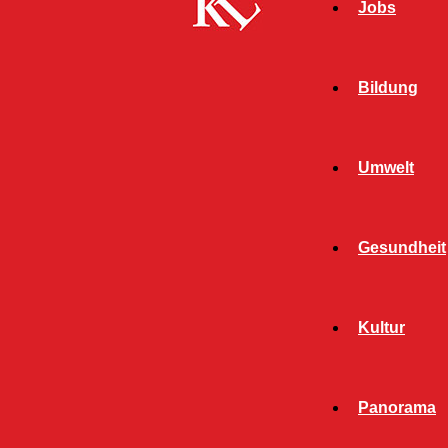
Jobs
Bildung
Umwelt
Gesundheit
Start
FB News
Brand im Gebäude des Institutes für pfälzische
Kultur
Geschichte und Volkskunde im Benzinoring!
FB NEWS
KAISERSLAUTERN
Panorama
TOP NEWS
TWITTER NEWS