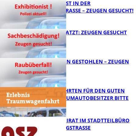
EXHIBITIONIST IN DER
VELMANNSTRASSE – ZEUGEN GESUCHT!
FB News
AUTO ZERKRATZT: ZEUGEN GESUCHT
FB News
TEURE KETTEN GESTOHLEN – ZEUGEN
GESUCHT!
FB News
SPENDENFAHRTEN FÜR DEN GUTEN
ZWECK – TRAUMAUTOBESITZER BITTE
MELDEN!
FB News
SENIORENBEIRAT IM STADTTEILBÜRO
IN DER KÖNIGSTRASSE