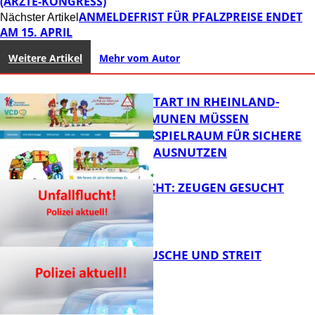
(ÄRZTE-KONGRESS)
ANMELDEFRIST FÜR PFALZPREISE ENDET
Nächster Artikel
AM 15. APRIL
Weitere Artikel
Mehr vom Autor
ZUM SCHULSTART IN RHEINLAND-
PFALZ: KOMMUNEN MÜSSEN
HANDLUNGSSPIELRAUM FÜR SICHERE
SCHULWEGE AUSNUTZEN
UNFALLFLUCHT: ZEUGEN GESUCHT
FB News
KNALLGERÄUSCHE UND STREIT
FB News