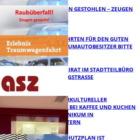
TEURE KETTEN GESTOHLEN – ZEUGEN
GESUCHT!
FB News
SPENDENFAHRTEN FÜR DEN GUTEN
ZWECK – TRAUMAUTOBESITZER BITTE
MELDEN!
FB News
SENIORENBEIRAT IM STADTTEILBÜRO
IN DER KÖNIGSTRASSE
FB News
NEUER INTERKULTURELLER
TREFFPUNKT BEI KAFFEE UND KUCHEN
IM PFALZKLINIKUM IN
FB News
KAISERSLAUTERN
EIN HITZESCHUTZPLAN IST