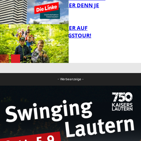
NOTWENDIGER DENN JE
FB Gesundheit
MIT DEM JÄGER AUF
ENTDECKUNGSTOUR!
FB News
FB News
- Werbeanzeige -