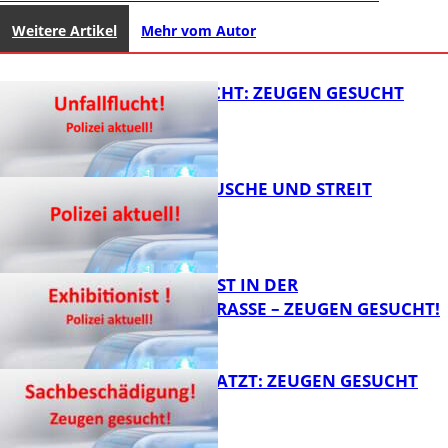
Weitere Artikel
Mehr vom Autor
UNFALLFLUCHT: ZEUGEN GESUCHT
KNALLGERÄUSCHE UND STREIT
FB News
EXHIBITIONIST IN DER
VELMANNSTRASSE – ZEUGEN GESUCHT!
FB News
AUTO ZERKRATZT: ZEUGEN GESUCHT
FB News