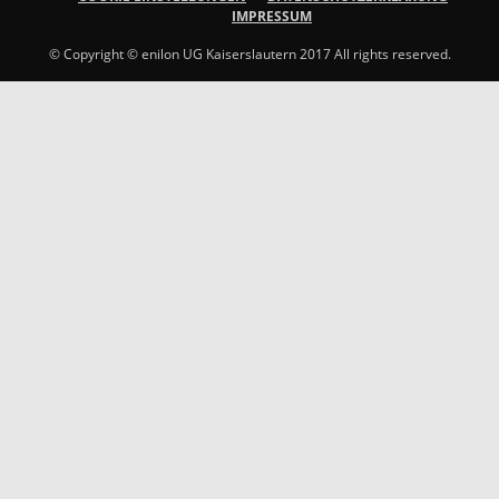
IMPRESSUM
© Copyright © enilon UG Kaiserslautern 2017 All rights reserved.