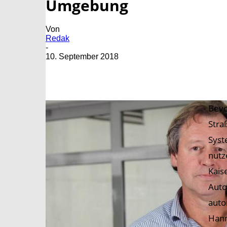
Umgebung
Von
Redak
-
10. September 2018
Bevo
Stra
Syst
nutz
Kais
Auto
auto
Hann