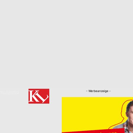
- Werbeanzeige -
RKLÄRUNG
Nachrichten
Kaiserslautern