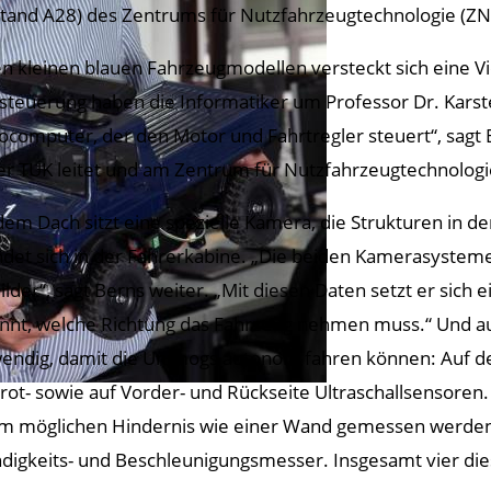
Stand A28) des Zentrums für Nutzfahrzeugtechnologie (ZN
en kleinen blauen Fahrzeugmodellen versteckt sich eine Vi
steuerung haben die Informatiker um Professor Dr. Karsten
ocomputer, der den Motor und Fahrtregler steuert“, sagt
er TUK leitet und am Zentrum für Nutzfahrzeugtechnologie
dem Dach sitzt eine spezielle Kamera, die Strukturen in
ndet sich in der Fahrerkabine. „Die beiden Kamerasystem
ilder“, sagt Berns weiter. „Mit diesen Daten setzt er si
nnt, welche Richtung das Fahrzeug nehmen muss.“ Und a
endig, damit die Unimogs autonom fahren können: Auf der
arot- sowie auf Vorder- und Rückseite Ultraschallsensoren
m möglichen Hindernis wie einer Wand gemessen werden
digkeits- und Beschleunigungsmesser. Insgesamt vier di