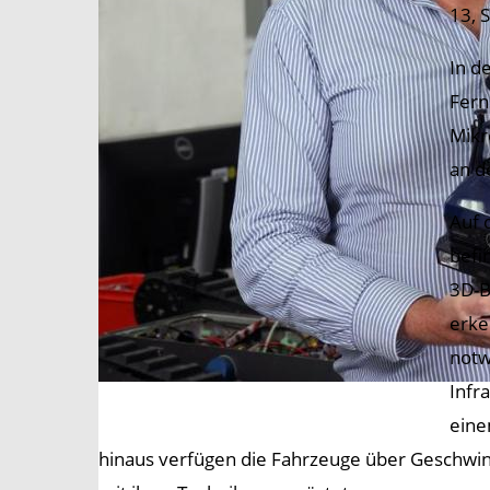
13, 
In d
Fern
Mikr
an d
Auf 
befi
3D-B
erke
notw
Infr
eine
hinaus verfügen die Fahrzeuge über Geschwin