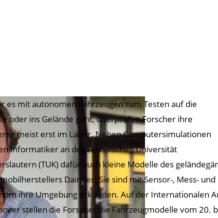
r es mit autonomen Fahrzeugen zum Testen auf die
ße oder ins Gelände geht, überprüfen Forscher ihre
eme meist erst im Labor. Neben Computersimulationen
en Informatiker an der Technischen Universität
erslautern (TUK) dafür auch kleine Modelle des geländeg
mobilherstellers Daimler. Sie sind mit Sensor-, Mess- u
nom ihre Umgebung erkunden. Auf der Internationalen Au
over stellen die Forscher die Fahrzeugmodelle vom 20. 