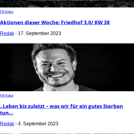
FB Kultur
Aktionen dieser Woche: Friedhof 3.0/ KW 38
Redak
-
17. September 2023
FB Kultur
„Leben bis zuletzt – was wir für ein gutes Sterben
tun...
Redak
-
4. September 2023