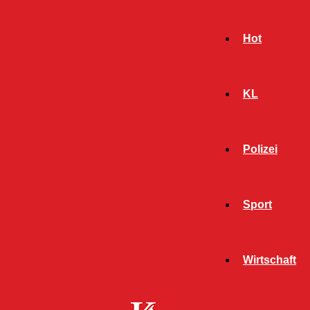
Hot
KL
Polizei
Sport
- Werbeanzeige -
Wirtschaft