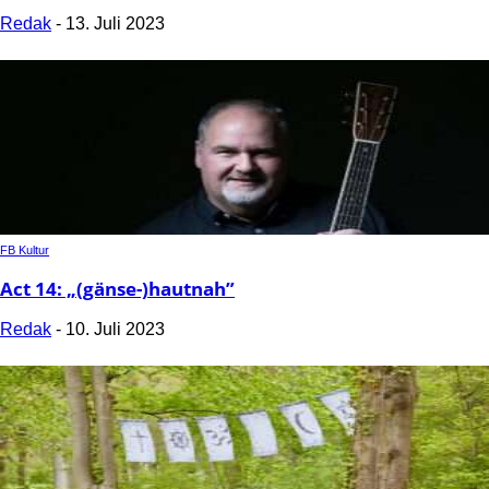
Redak
-
13. Juli 2023
FB Kultur
Act 14: „(gänse-)hautnah”
Redak
-
10. Juli 2023