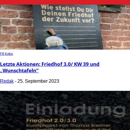
FB Kultur
Letzte Aktionen: Friedhof 3.0/ KW 39 und
„Wunschtafeln“
Redak
-
25. September 2023