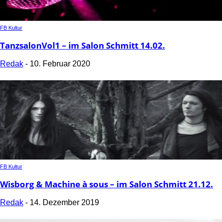
FB Kultur
TanzsalonVol1 – im Salon Schmitt 14.02.
Redak
-
10. Februar 2020
FB Kultur
Wisborg & Machine à sous – im Salon Schmitt 21.12.
Redak
-
14. Dezember 2019