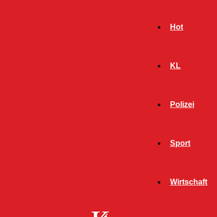
Hot
KL
Polizei
Sport
- Werbeanzeige -
Wirtschaft