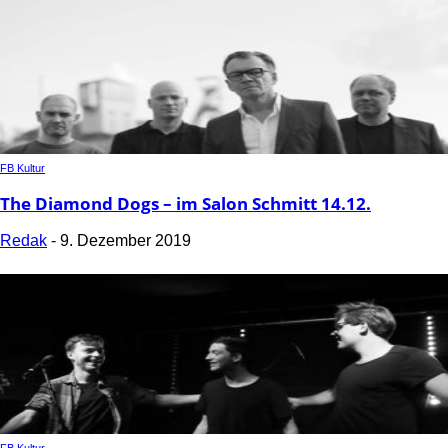
FB Kultur
The Diamond Dogs – im Salon Schmitt 14.12.
Redak
-
9. Dezember 2019
FB Kultur