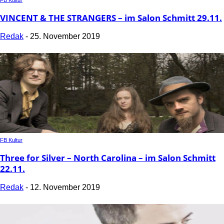
VINCENT & THE STRANGERS – im Salon Schmitt 29.11.
Redak
-
25. November 2019
FB Kultur
Three for Silver – North Carolina – im Salon Schmitt
22.11.
Redak
-
12. November 2019