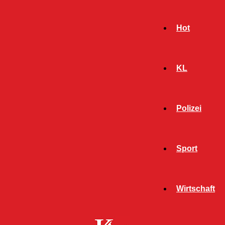
Hot
KL
Polizei
Sport
- Werbeanzeige -
Wirtschaft