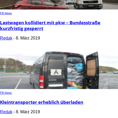
FB News
Lastwagen kollidiert mit pkw – Bundesstraße
kurzfristig gesperrt
Redak
-
8. März 2019
FB News
Kleintransporter erheblich überladen
Redak
-
8. März 2019