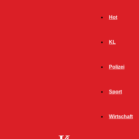
Hot
KL
Polizei
Sport
- Werbeanzeige -
Wirtschaft