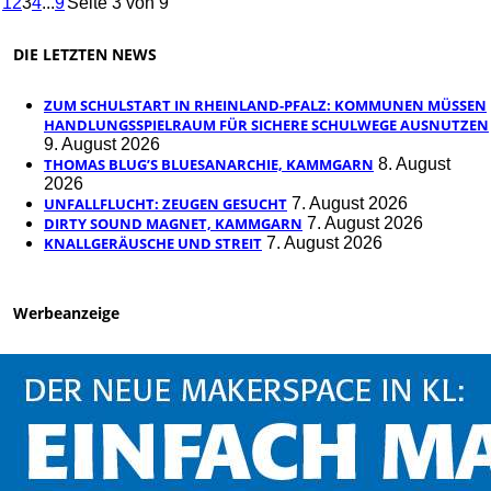
1
2
3
4
...
9
Seite 3 von 9
DIE LETZTEN NEWS
ZUM SCHULSTART IN RHEINLAND-PFALZ: KOMMUNEN MÜSSEN
HANDLUNGSSPIELRAUM FÜR SICHERE SCHULWEGE AUSNUTZEN
9. August 2026
THOMAS BLUG’S BLUESANARCHIE, KAMMGARN
8. August
2026
UNFALLFLUCHT: ZEUGEN GESUCHT
7. August 2026
DIRTY SOUND MAGNET, KAMMGARN
7. August 2026
KNALLGERÄUSCHE UND STREIT
7. August 2026
Werbeanzeige