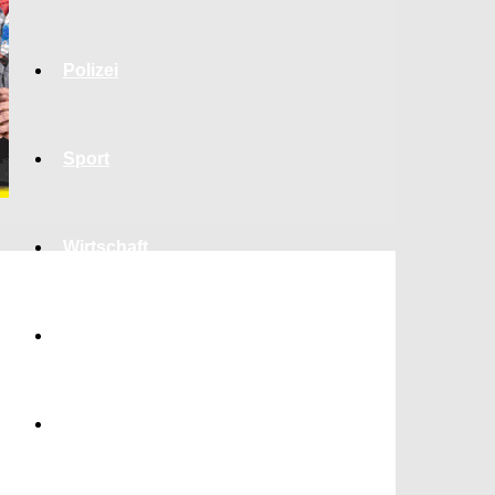
Polizei
Sport
Wirtschaft
Jobs
Bildung