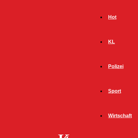
Hot
KL
Polizei
Sport
- Werbeanzeige -
Wirtschaft