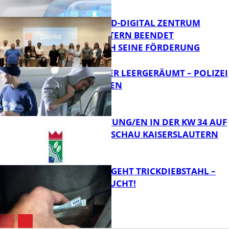
Bildung
MITTELSTAND-DIGITAL ZENTRUM
KAISERSLAUTERN BEENDET
ERFOLGREICH SEINE FÖRDERUNG
FB News
TRANSPORTER LEERGERÄUMT – POLIZEI
SUCHT ZEUGEN
FB News
VERANSTALTUNG/EN IN DER KW 34 AUF
DER GARTENSCHAU KAISERSLAUTERN
FB News
PÄRCHEN BEGEHT TRICKDIEBSTAHL –
ZEUGEN GESUCHT!
FB Kultur