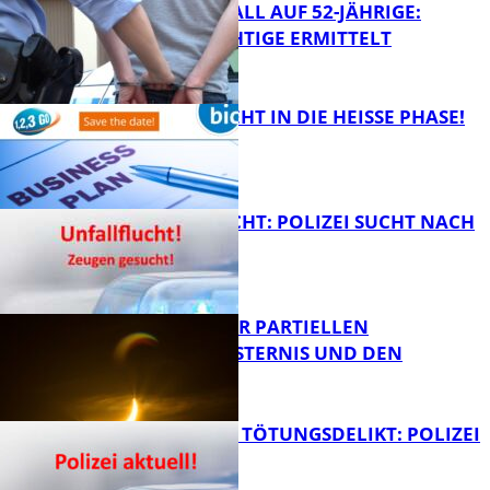
RAUBÜBERFALL AUF 52-JÄHRIGE:
TATVERDÄCHTIGE ERMITTELT
FB Kultur
1,2,3 GO® GEHT IN DIE HEISSE PHASE!
FB News
UNFALLFLUCHT: POLIZEI SUCHT NACH
ZEUGEN
Bildung
VORTRAG ZUR PARTIELLEN
SONNENFINSTERNIS UND DEN
PERSEIDEN
FB News
VERSUCHTES TÖTUNGSDELIKT: POLIZEI
ERMITTELT