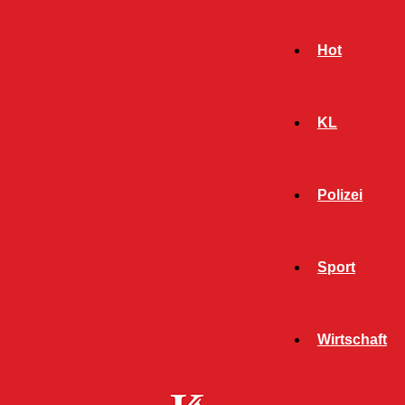
Hot
KL
Polizei
Sport
- Werbeanzeige -
Wirtschaft