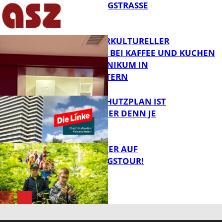
IN DER KÖNIGSTRASSE
FB News
NEUER INTERKULTURELLER
TREFFPUNKT BEI KAFFEE UND KUCHEN
IM PFALZKLINIKUM IN
FB News
KAISERSLAUTERN
EIN HITZESCHUTZPLAN IST
NOTWENDIGER DENN JE
FB Gesundheit
MIT DEM JÄGER AUF
ENTDECKUNGSTOUR!
FB News