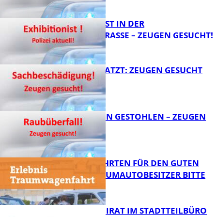
FB News
EXHIBITIONIST IN DER
VELMANNSTRASSE – ZEUGEN GESUCHT!
FB News
AUTO ZERKRATZT: ZEUGEN GESUCHT
FB News
TEURE KETTEN GESTOHLEN – ZEUGEN
GESUCHT!
FB News
SPENDENFAHRTEN FÜR DEN GUTEN
ZWECK – TRAUMAUTOBESITZER BITTE
MELDEN!
FB News
SENIORENBEIRAT IM STADTTEILBÜRO