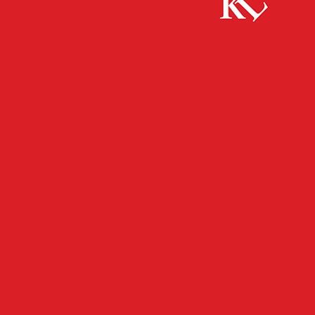
Start
FB News
Stadt erlässt Cannabiskonsumverbot im Umfeld
von Rathaus und Mall
FB NEWS
KAISERSLAUTERN
TOP NEWS
TWITTER NEWS