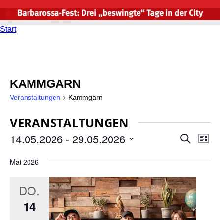
Start
KAMMGARN
Veranstaltungen
Kammgarn
VERANSTALTUNGEN
14.05.2026
 - 
29.05.2026
VERAN
VE
Suche
Liste
ANS
Datum
SUCHE
wählen.
NA
Mai 2026
UND
ANSIC
DO.
NAVIG
14