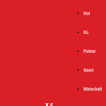
Hot
KL
Polizei
Sport
- Werbeanzeige -
Wirtschaft