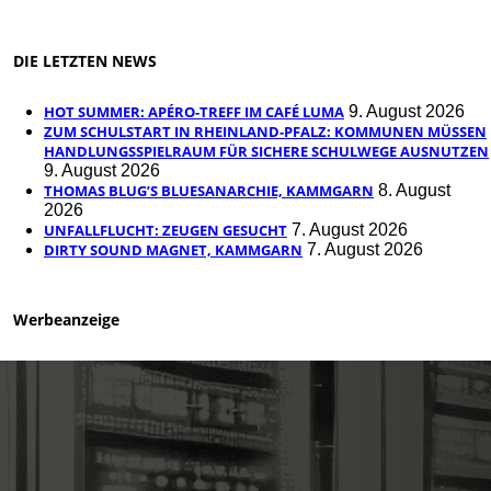
DIE LETZTEN NEWS
HOT SUMMER: APÉRO-TREFF IM CAFÉ LUMA
9. August 2026
ZUM SCHULSTART IN RHEINLAND-PFALZ: KOMMUNEN MÜSSEN
HANDLUNGSSPIELRAUM FÜR SICHERE SCHULWEGE AUSNUTZEN
9. August 2026
THOMAS BLUG’S BLUESANARCHIE, KAMMGARN
8. August
2026
UNFALLFLUCHT: ZEUGEN GESUCHT
7. August 2026
DIRTY SOUND MAGNET, KAMMGARN
7. August 2026
Werbeanzeige