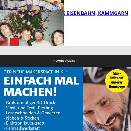
FB Kultur
DIE HÖCHSTE EISENBAHN, KAMMGARN
FB Kultur
FB Kultur
- Werbeanzeige -