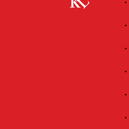
Start
FB Kultur
JA!ZZevau, Benderhof
FB KULTUR