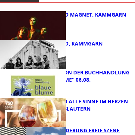
DIRTY SOUND MAGNET, KAMMGARN
ROSE TATTOO, KAMMGARN
FB Kultur
LESETIPPS VON DER BUCHHANDLUNG
„BLAUE BLUME“ 06.08.
FB Kultur
GENÜSSE FÜR ALLE SINNE IM HERZEN
VON KAISERSLAUTERN
FB Kultur
PROJEKTFÖRDERUNG FREIE SZENE