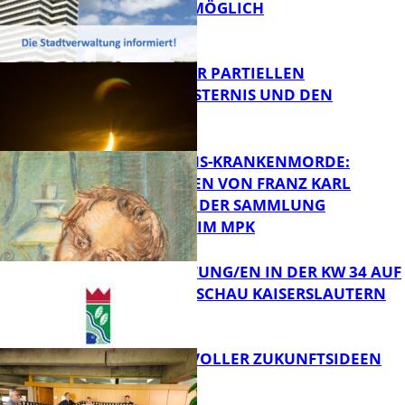
WEITERHIN MÖGLICH
FB Kultur
VORTRAG ZUR PARTIELLEN
SONNENFINSTERNIS UND DEN
PERSEIDEN
FB Kultur
OPFER DER NS-KRANKENMORDE:
ZEICHNUNGEN VON FRANZ KARL
BÜHLER AUS DER SAMMLUNG
Bildung
PRINZHORN IM MPK
VERANSTALTUNG/EN IN DER KW 34 AUF
DER GARTENSCHAU KAISERSLAUTERN
FB Kultur
FILMROLLE VOLLER ZUKUNFTSIDEEN