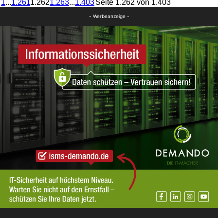
1
...
1.261
1.262
1.263
...
1.403
Seite 1.262 von 1.403
- Werbeanzeige -