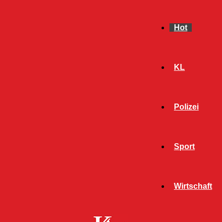
Hot
KL
Polizei
Sport
- Werbeanzeige -
Wirtschaft