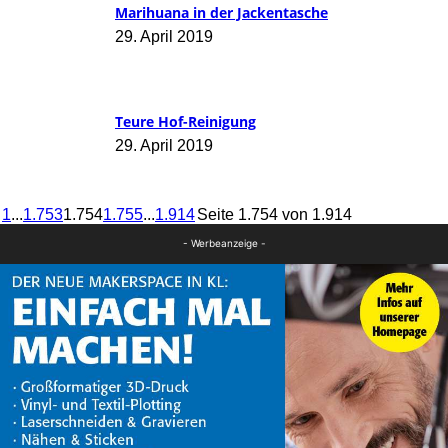
Marihuana in der Jackentasche
29. April 2019
Teure Hof-Reinigung
29. April 2019
1
...
1.753
1.754
1.755
...
1.914
Seite 1.754 von 1.914
- Werbeanzeige -