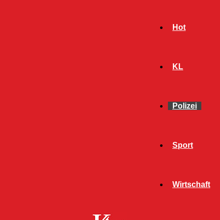
Hot
KL
Polizei
Sport
- Werbeanzeige -
Wirtschaft