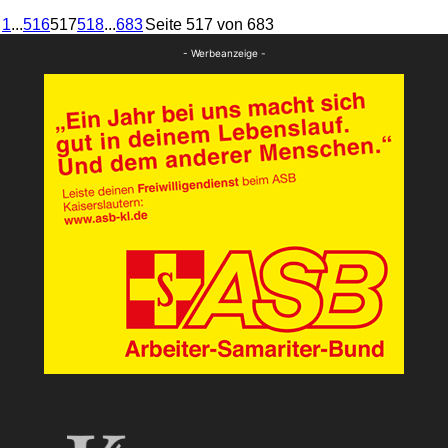
1
...
516
517
518
...
683
Seite 517 von 683
- Werbeanzeige -