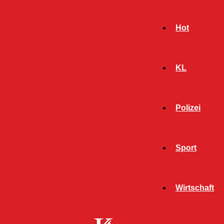
Hot
KL
Polizei
Sport
- Werbeanzeige -
Wirtschaft