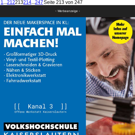
1
...
212
213
214
...
247
Seite 213 von 247
- Werbeanzeige -