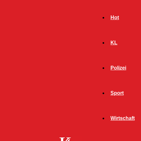
Hot
KL
Polizei
Sport
- Werbeanzeige -
Wirtschaft