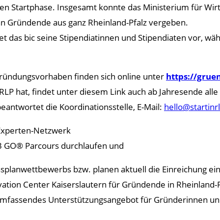
rigen Startphase. Insgesamt konnte das Ministerium für Wir
 an Gründende aus ganz Rheinland-Pfalz vergeben.
t das bic seine Stipendiatinnen und Stipendiaten vor, wä
ründungsvorhaben finden sich online unter
https://gruen
LP hat, findet unter diesem Link auch ab Jahresende all
ntwortet die Koordinationsstelle, E-Mail:
hello@startinr
 Experten-Netzwerk
,3 GO® Parcours durchlaufen und
splanwettbewerbs bzw. planen aktuell die Einreichung ei
ovation Center Kaiserslautern für Gründende in Rheinland-
 umfassendes Unterstützungsangebot für Gründerinnen un