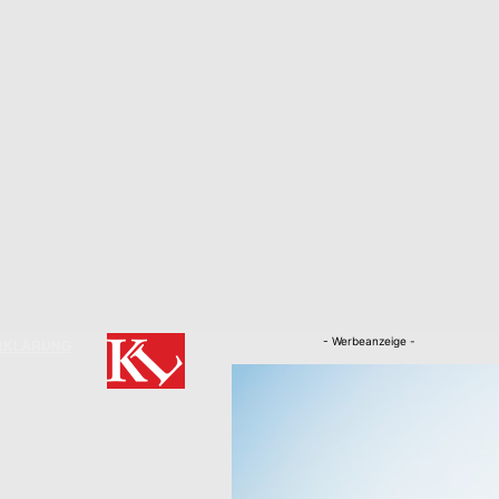
- Werbeanzeige -
RKLÄRUNG
Nachrichten
Kaiserslautern