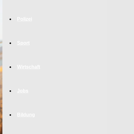
Polizei
Sport
Wirtschaft
Jobs
Bildung