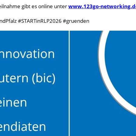
eilnahme gibt es online unter
www.123go-networking.d
andPfalz #STARTinRLP2026 #gruenden