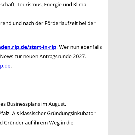
tschaft, Tourismus, Energie und Klima
hrend und nach der Förderlaufzeit bei der
den.rlp.de/start-in-rlp
. Wer nun ebenfalls
e News zur neuen Antragsrunde 2027.
lp.de
.
nes Businessplans im August.
Pfalz. Als klassischer Gründungsinkubator
d Gründer auf ihrem Weg in die