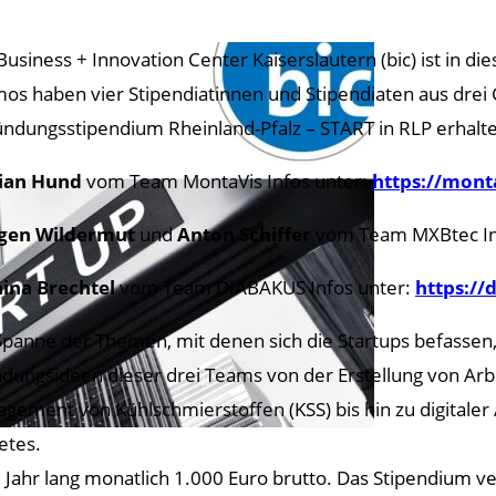
Business + Innovation Center Kaiserslautern (bic) ist in d
os haben vier Stipendiatinnen und Stipendiaten aus drei
ndungsstipendium Rheinland-Pfalz – START in RLP erhalt
lian Hund
vom Team MontaVis Infos unter:
https://mont
ugen Wildermut
und
Anton Schiffer
vom Team MXBtec In
nina Brechtel
vom Team DIABAKUS Infos unter:
https://
Spanne der Themen, mit denen sich die Startups befassen, i
dungsideen dieser drei Teams von der Erstellung von Ar
gement von Kühlschmierstoffen (KSS) bis hin zu digitaler
etes.
m Jahr lang monatlich 1.000 Euro brutto. Das Stipendium 