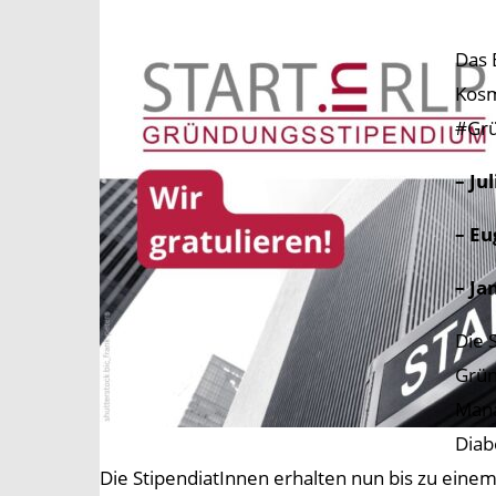
Das 
Kosm
#Grü
– Ju
– E
– Ja
Die 
Grün
Mana
Diab
Die StipendiatInnen erhalten nun bis zu eine