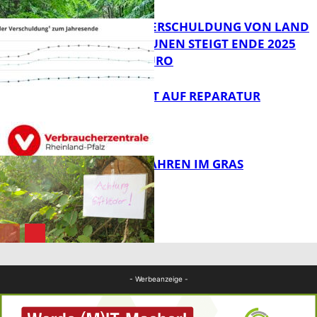
PRO-KOPF-VERSCHULDUNG VON LAND
UND KOMMUNEN STEIGT ENDE 2025
AUF 9.600 EURO
FB News
NEUES RECHT AUF REPARATUR
FB News
GIFTIGE GEFAHREN IM GRAS
FB News
Panorama
- Werbeanzeige -