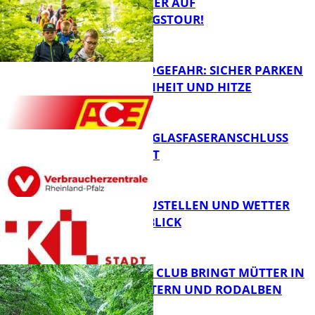
MIT DEM JÄGER AUF
ENTDECKUNGSTOUR!
Panorama
WALDBRANDGEFAHR: SICHER PARKEN
BEI TROCKENHEIT UND HITZE
FB News
WARUM EIN GLASFASERANSCHLUSS
SINNVOLL IST
FB News
PARKEN, BAUSTELLEN UND WETTER
DIGITAL IM BLICK
FB News
NEUER MOM CLUB BRINGT MÜTTER IN
KAISERSLAUTERN UND RODALBEN
ZUSAMMEN
FB News