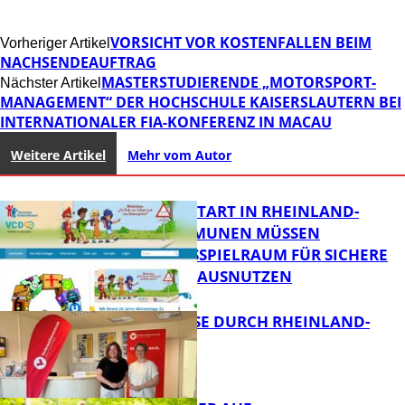
VORSICHT VOR KOSTENFALLEN BEIM
Vorheriger Artikel
NACHSENDEAUFTRAG
MASTERSTUDIERENDE „MOTORSPORT-
Nächster Artikel
MANAGEMENT“ DER HOCHSCHULE KAISERSLAUTERN BEI
INTERNATIONALER FIA-KONFERENZ IN MACAU
Weitere Artikel
Mehr vom Autor
ZUM SCHULSTART IN RHEINLAND-
PFALZ: KOMMUNEN MÜSSEN
HANDLUNGSSPIELRAUM FÜR SICHERE
SCHULWEGE AUSNUTZEN
SOMMERREISE DURCH RHEINLAND-
PFALZ
FB News