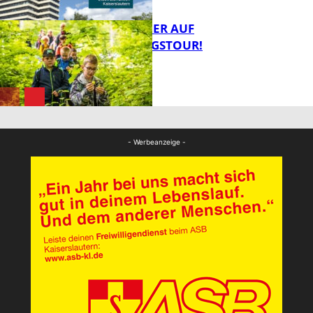
MIT DEM JÄGER AUF
ENTDECKUNGSTOUR!
FB News
FB News
- Werbeanzeige -