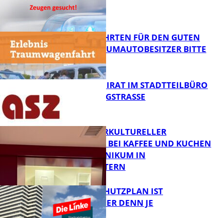
GESUCHT!
FB News
SPENDENFAHRTEN FÜR DEN GUTEN
ZWECK – TRAUMAUTOBESITZER BITTE
MELDEN!
FB News
SENIORENBEIRAT IM STADTTEILBÜRO
IN DER KÖNIGSTRASSE
FB News
NEUER INTERKULTURELLER
TREFFPUNKT BEI KAFFEE UND KUCHEN
IM PFALZKLINIKUM IN
FB News
KAISERSLAUTERN
EIN HITZESCHUTZPLAN IST
NOTWENDIGER DENN JE
FB Gesundheit