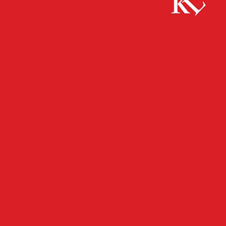
Start
FB News
Frau zündelt und greift Polizisten an
FB NEWS
POLIZEI
TWITTER NEWS