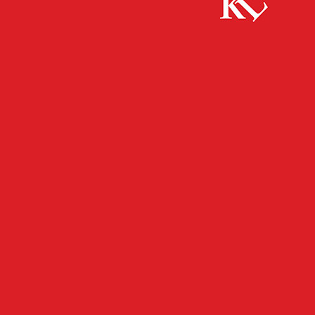
Start
FB News
Bau AG-Stiftung: 6.950 Euro für Projekte im
sportlichen und sozialen Bereich
FB NEWS
PANORAMA
Bau AG-Stiftung: 6.950 Euro
für Projekte im sportlichen
und sozialen Bereich