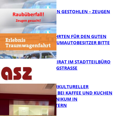
FB News
TEURE KETTEN GESTOHLEN – ZEUGEN
GESUCHT!
FB News
SPENDENFAHRTEN FÜR DEN GUTEN
ZWECK – TRAUMAUTOBESITZER BITTE
MELDEN!
FB News
SENIORENBEIRAT IM STADTTEILBÜRO
IN DER KÖNIGSTRASSE
FB News
NEUER INTERKULTURELLER
TREFFPUNKT BEI KAFFEE UND KUCHEN
IM PFALZKLINIKUM IN
FB News
KAISERSLAUTERN