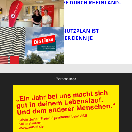
SOMMERREISE DURCH RHEINLAND-
PFALZ
FB Gesundheit
EIN HITZESCHUTZPLAN IST
NOTWENDIGER DENN JE
Panorama
FB News
- Werbeanzeige -