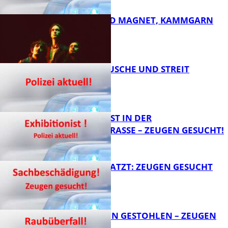
DIRTY SOUND MAGNET, KAMMGARN
FB News
KNALLGERÄUSCHE UND STREIT
FB Kultur
EXHIBITIONIST IN DER
VELMANNSTRASSE – ZEUGEN GESUCHT!
FB News
AUTO ZERKRATZT: ZEUGEN GESUCHT
FB News
TEURE KETTEN GESTOHLEN – ZEUGEN
GESUCHT!