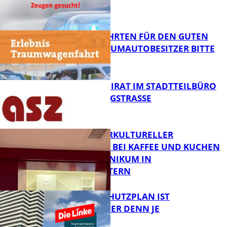
FB News
SPENDENFAHRTEN FÜR DEN GUTEN
ZWECK – TRAUMAUTOBESITZER BITTE
MELDEN!
FB News
SENIORENBEIRAT IM STADTTEILBÜRO
IN DER KÖNIGSTRASSE
FB News
NEUER INTERKULTURELLER
TREFFPUNKT BEI KAFFEE UND KUCHEN
IM PFALZKLINIKUM IN
FB News
KAISERSLAUTERN
EIN HITZESCHUTZPLAN IST
NOTWENDIGER DENN JE
FB Gesundheit