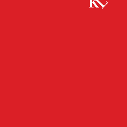
Start
FB Kultur
Schiller Events locken auf den Schillerplatz
FB KULTUR
FB NEWS
KULTUR
TWITTER KULTUR