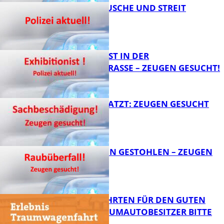
KNALLGERÄUSCHE UND STREIT
FB News
EXHIBITIONIST IN DER
VELMANNSTRASSE – ZEUGEN GESUCHT!
FB News
AUTO ZERKRATZT: ZEUGEN GESUCHT
FB News
TEURE KETTEN GESTOHLEN – ZEUGEN
GESUCHT!
FB News
SPENDENFAHRTEN FÜR DEN GUTEN
ZWECK – TRAUMAUTOBESITZER BITTE
MELDEN!