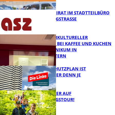
FB News
SENIORENBEIRAT IM STADTTEILBÜRO
IN DER KÖNIGSTRASSE
FB News
NEUER INTERKULTURELLER
TREFFPUNKT BEI KAFFEE UND KUCHEN
IM PFALZKLINIKUM IN
FB News
KAISERSLAUTERN
EIN HITZESCHUTZPLAN IST
NOTWENDIGER DENN JE
FB Gesundheit
MIT DEM JÄGER AUF
ENTDECKUNGSTOUR!
FB News