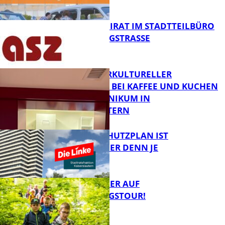
MELDEN!
FB News
SENIORENBEIRAT IM STADTTEILBÜRO
IN DER KÖNIGSTRASSE
FB News
NEUER INTERKULTURELLER
TREFFPUNKT BEI KAFFEE UND KUCHEN
IM PFALZKLINIKUM IN
FB News
KAISERSLAUTERN
EIN HITZESCHUTZPLAN IST
NOTWENDIGER DENN JE
FB Gesundheit
MIT DEM JÄGER AUF
ENTDECKUNGSTOUR!
FB News