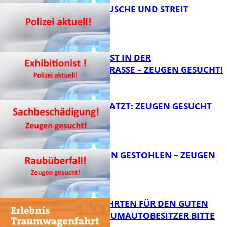
KNALLGERÄUSCHE UND STREIT
FB News
EXHIBITIONIST IN DER
VELMANNSTRASSE – ZEUGEN GESUCHT!
FB News
AUTO ZERKRATZT: ZEUGEN GESUCHT
FB News
TEURE KETTEN GESTOHLEN – ZEUGEN
GESUCHT!
FB News
SPENDENFAHRTEN FÜR DEN GUTEN
ZWECK – TRAUMAUTOBESITZER BITTE