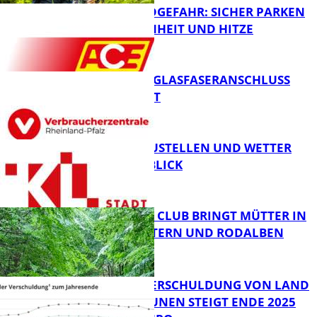
WALDBRANDGEFAHR: SICHER PARKEN
BEI TROCKENHEIT UND HITZE
FB News
WARUM EIN GLASFASERANSCHLUSS
SINNVOLL IST
FB News
PARKEN, BAUSTELLEN UND WETTER
DIGITAL IM BLICK
FB News
NEUER MOM CLUB BRINGT MÜTTER IN
KAISERSLAUTERN UND RODALBEN
ZUSAMMEN
FB News
PRO-KOPF-VERSCHULDUNG VON LAND
UND KOMMUNEN STEIGT ENDE 2025