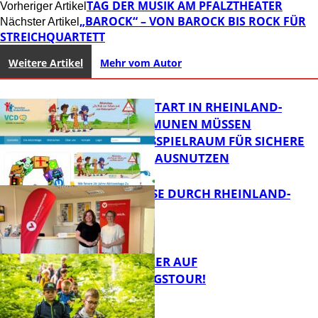
TAG DER MUSIK AM PFALZTHEATER
Vorheriger Artikel
„BAROCK“ – VON BAROCK BIS ROCK FÜR
Nächster Artikel
STREICHQUARTETT
Weitere Artikel
Mehr vom Autor
ZUM SCHULSTART IN RHEINLAND-
PFALZ: KOMMUNEN MÜSSEN
HANDLUNGSSPIELRAUM FÜR SICHERE
SCHULWEGE AUSNUTZEN
SOMMERREISE DURCH RHEINLAND-
PFALZ
FB News
MIT DEM JÄGER AUF
ENTDECKUNGSTOUR!
Panorama