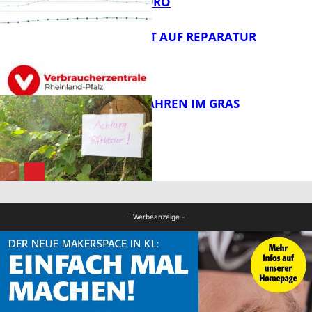
AUF 9.600 EURO
FB News
NEUES RECHT AUF REPARATUR
FB News
GIFTIGE GEFAHREN IM GRAS
FB News
Panorama
- Werbeanzeige -