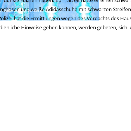
oll dunkle Haaren haben. Zur Tatzeit hatte er einen schwar
inghosen und weiße Adidasschuhe mit schwarzen Streifen
Polizei hat die Ermittlungen wegen des Verdachts des H
dienliche Hinweise geben können, werden gebeten, sich