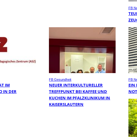
FB N
TEU
ZEU
FB Gesundheit
FB N
AT IM
NEUER INTERKULTURELLER
EIN
O IN DER
TREFFPUNKT BEI KAFFEE UND
NOT
KUCHEN IM PFALZKLINIKUM IN
KAISERSLAUTERN