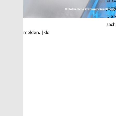
Er s
Jogg
Die 
sach
melden. |kle