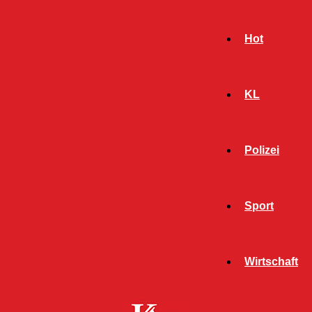
Hot
KL
Polizei
Sport
- Werbeanzeige -
Wirtschaft