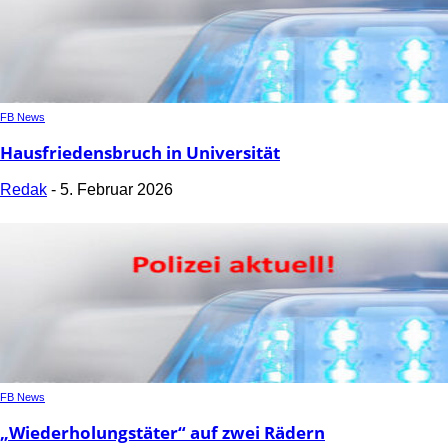
FB News
Hausfriedensbruch in Universität
Redak
-
5. Februar 2026
FB News
„Wiederholungstäter“ auf zwei Rädern