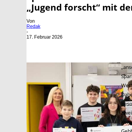
„Jugend forscht“ mit de
Von
Redak
-
17. Februar 2026
„ans
Spar
Wett
Dabe
beso
Zwei
komm
Gebh