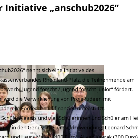
r Initiative „anschub2026“
chub2026“ nennt sich eine Initiative des
kassenverbandes Rheinland-Pfalz, die Teilnehmende am
bewerb „Jugend forscht / Jugend forscht junior“ fördert.
i wird die Verwirklichung von Projektideen mit
nderem Förderbedarf finanziell unterstützt.
 Schüler-Teams und vier Schülerinnen und Schüler am He
en in den Genuss dieser Geldzuwendung. Leonard Schmit
ard und Laura Mayer (400 Euro), Aliyah Kayrak (300 Euro)