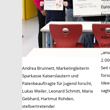
Euro
fors
Wass
Proj
Aber
Geld
„ans
2.00
Seit
Andrea Brunnett, Marketingleiterin
fors
Sparkasse Kaiserslautern und
Idee
Patenbeauftragte für Jugend forscht,
sagt
Lukas Weiler, Leonard Schmitt, Maria
Gebhard, Hartmut Rohden,
stellvertretender