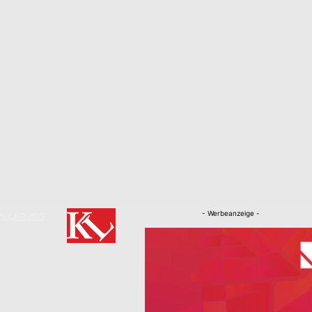
- Werbeanzeige -
RKLÄRUNG
Nachrichten
Kaiserslautern