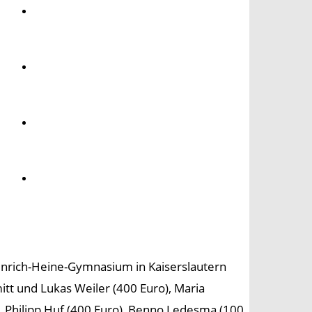
Umwelt
Gesundheit
Kultur
Panorama
inrich-Heine-Gymnasium in Kaiserslautern
t und Lukas Weiler (400 Euro), Maria
, Philipp Huf (400 Euro), Benno Ledesma (100