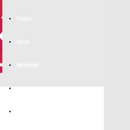
Polizei
Sport
Wirtschaft
Jobs
Bildung