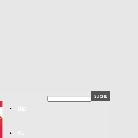
Hot
KL