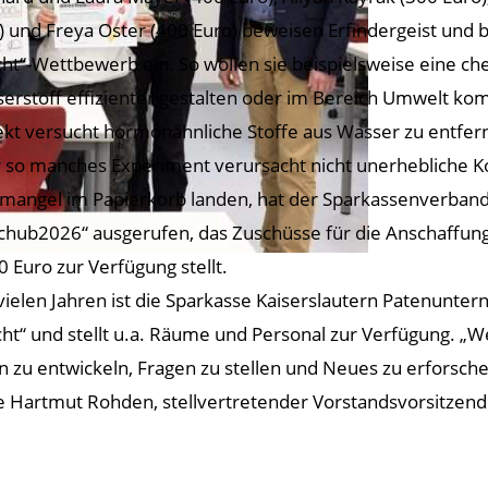
) und Freya Oster (400 Euro) beweisen Erfindergeist und b
cht“-Wettbewerb ein. So wollen sie beispielsweise eine c
erstoff effizienter gestalten oder im Bereich Umwelt ko
ekt versucht hormonähnliche Stoffe aus Wasser zu entfer
 so manches Experiment verursacht nicht unerhebliche Ko
mangel im Papierkorb landen, hat der Sparkassenverban
chub2026“ ausgerufen, das Zuschüsse für die Anschaffung
0 Euro zur Verfügung stellt.
 vielen Jahren ist die Sparkasse Kaiserslautern Patenun
cht“ und stellt u.a. Räume und Personal zur Verfügung. 
n zu entwickeln, Fragen zu stellen und Neues zu erforsch
e Hartmut Rohden, stellvertretender Vorstandsvorsitzend