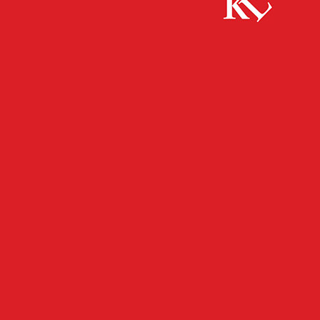
Start
Panorama
Mit dem Bollerwagen auf dem Hauptfriedhof
unterwegs
PANORAMA
Mit dem Bollerwagen auf
dem Hauptfriedhof
unterwegs