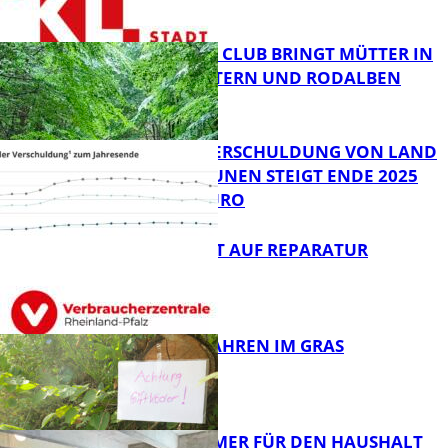
NEUER MOM CLUB BRINGT MÜTTER IN
KAISERSLAUTERN UND RODALBEN
ZUSAMMEN
FB News
PRO-KOPF-VERSCHULDUNG VON LAND
UND KOMMUNEN STEIGT ENDE 2025
AUF 9.600 EURO
FB News
NEUES RECHT AUF REPARATUR
FB News
GIFTIGE GEFAHREN IM GRAS
FB News
40 JAHRE IMMER FÜR DEN HAUSHALT