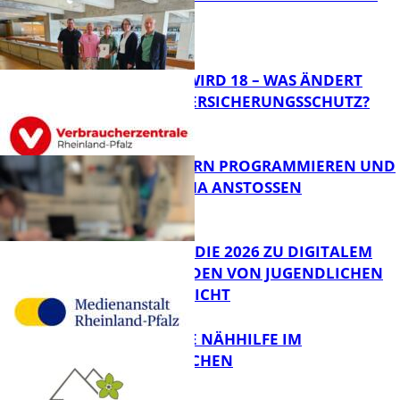
DA
Panorama
MEIN KIND WIRD 18 – WAS ÄNDERT
SICH BEIM VERSICHERUNGSSCHUTZ?
Panorama
MIT ROBOTERN PROGRAMMIEREN UND
IM CAFÉ LUMA ANSTOSSEN
FB News
JIMPLUS-STUDIE 2026 ZU DIGITALEM
WOHLBEFINDEN VON JUGENDLICHEN
VERÖFFENTLICHT
Bildung
KOSTENLOSE NÄHHILFE IM
GRÜBENTÄLCHEN
FB News