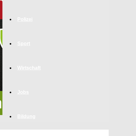
Polizei
Sport
Wirtschaft
Jobs
Bildung