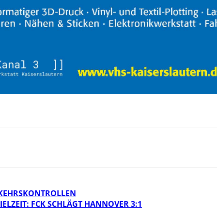
RKEHRSKONTROLLEN
IELZEIT: FCK SCHLÄGT HANNOVER 3:1