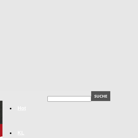
Hot
KL