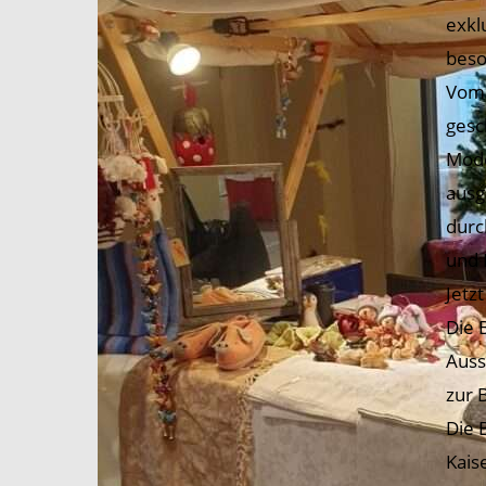
exkl
beso
Vom 
gesc
Mode
ausg
durc
und 
Jetz
Die 
Auss
zur 
Die 
Kais