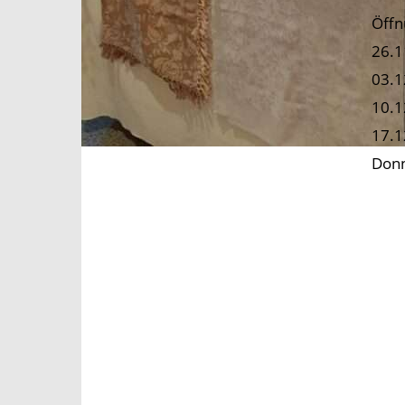
Öffn
26.1
03.1
10.1
17.1
Donn