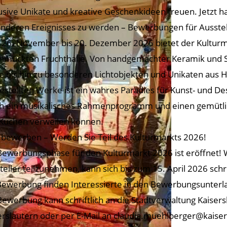
usive Unikate und kreative Geschenkideen freuen. Jetzt hab
nderen Ereignisses zu werden – Bewerbungen für Ausstell
26. November bis 20. Dezember 2026 bietet der Kulturmark
hmückten Fruchthalle. Von handgemachter Keramik und 
 bis hin zu besonderen Lichtobjekten und Unikaten aus Holz
estellten Werke ist ein wahres Paradies für Kunst- und D
h ein musikalisches Rahmenprogramm und einen gemütlich
Kuchen verweilen können.
t bewerben – Werden Sie Teil des Kulturmarkts 2026!
Bewerbungsphase für den Kulturmarkt 2026 ist eröffnet! We
teller teilzunehmen, kann sich bis zum 15. April 2026 sch
Bewerbung finden Interessierte in den Bewerbungsunterl
Bewerbung kann schriftlich an die Stadtverwaltung Kaisersl
erslautern oder per E-Mail an claudia.muehlberger@kaiser