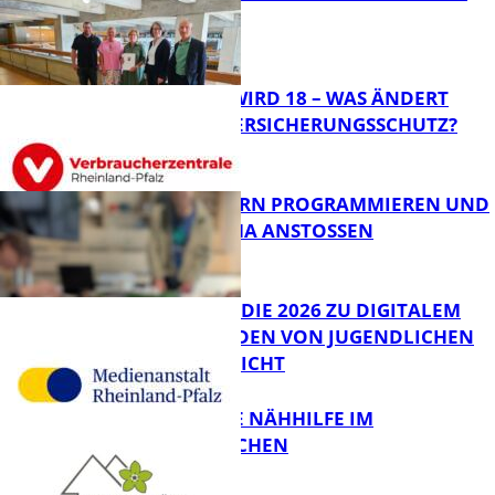
DA
Panorama
MEIN KIND WIRD 18 – WAS ÄNDERT
SICH BEIM VERSICHERUNGSSCHUTZ?
Panorama
MIT ROBOTERN PROGRAMMIEREN UND
IM CAFÉ LUMA ANSTOSSEN
FB News
JIMPLUS-STUDIE 2026 ZU DIGITALEM
WOHLBEFINDEN VON JUGENDLICHEN
VERÖFFENTLICHT
Bildung
KOSTENLOSE NÄHHILFE IM
GRÜBENTÄLCHEN
FB News