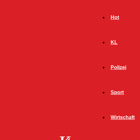
Hot
KL
Polizei
Sport
- Werbeanzeige -
Wirtschaft