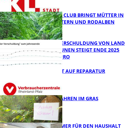
NEUER MOM CLUB BRINGT MÜTTER IN
KAISERSLAUTERN UND RODALBEN
ZUSAMMEN
FB News
PRO-KOPF-VERSCHULDUNG VON LAND
UND KOMMUNEN STEIGT ENDE 2025
AUF 9.600 EURO
FB News
NEUES RECHT AUF REPARATUR
FB News
GIFTIGE GEFAHREN IM GRAS
FB News
40 JAHRE IMMER FÜR DEN HAUSHALT