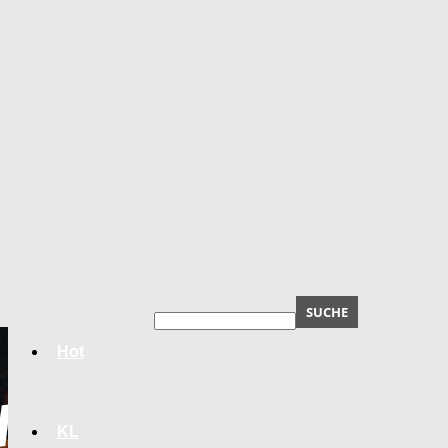
Hot
KL