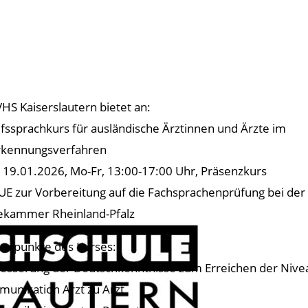
VHS Kaiserslautern bietet an:
fssprachkurs für ausländische Ärztinnen und Ärzte im
kennungsverfahren
t 19.01.2026, Mo-Fr, 13:00-17:00 Uhr, Präsenzkurs
UE zur Vorbereitung auf die Fachsprachenprüfung bei der
ekammer Rheinland-Pfalz
erpunkte des Kurses:
esserung der Deutschkenntnisse zum Erreichen der Nive
unikation Arzt zu Arzt