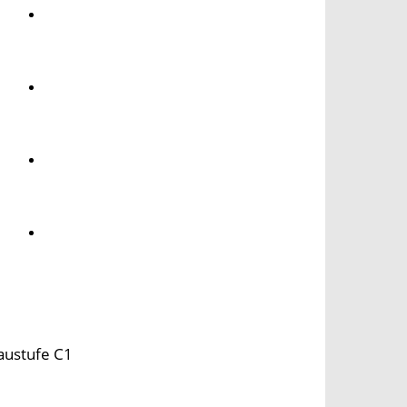
Umwelt
Gesundheit
Kultur
Panorama
austufe C1