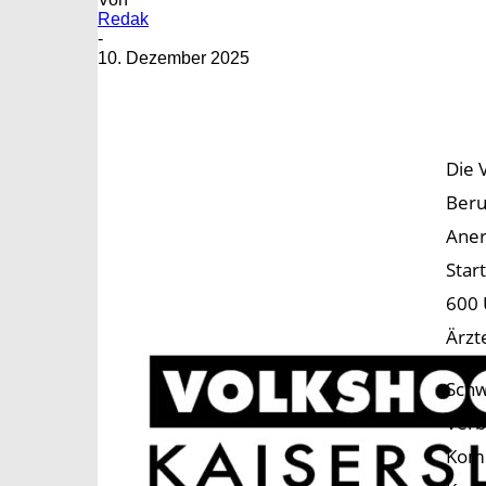
Redak
-
10. Dezember 2025
Die 
Beru
Aner
Star
600 
Ärzt
Schw
Verb
Komm