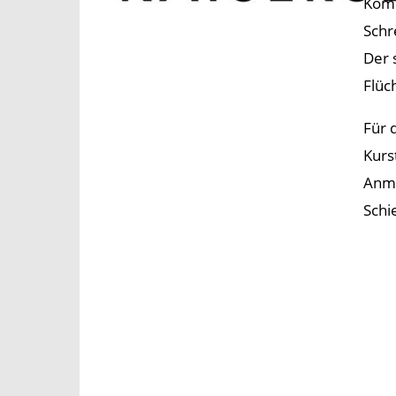
Komm
Schr
Der 
Flüc
Für 
Kurs
Anme
Schi