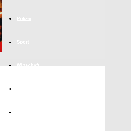
Polizei
Sport
Wirtschaft
Jobs
Bildung