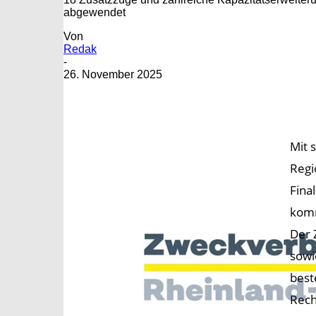
abgewendet
Von
Redak
-
26. November 2025
Mit 
Regi
Fina
komm
Der 
sowi
best
Rech