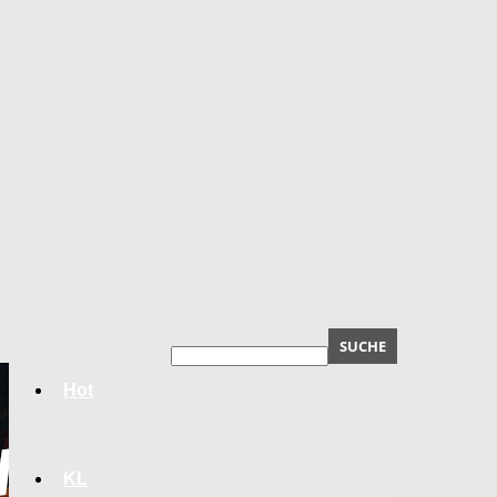
Hot
KL