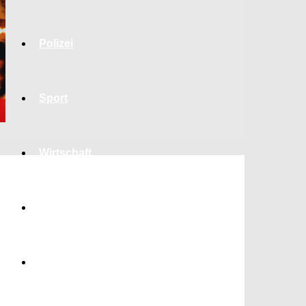
Polizei
Sport
Wirtschaft
Jobs
Bildung