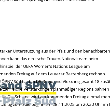
starker Unterstützung aus der Pfalz und den benachbarten
onen kann das deutsche Frauen-Nationalteam beim
lhinspiel der UEFA Women’s Nations League am
enden Freitag auf dem Lauterer Betzenberg rechnen.
ZÖPNV Süd hat bei DB Regio und Vlexx insgesamt 18 zusät
e zahlreiche Verstärkungen planmäßiger Regionalbahnen 
ellt: Die Schiene wird am kommenden Freitag einmal meh
tzeitig zum Spielbeginn am 28.11.2025 um 20:30 Uhr im Fr