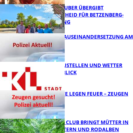
MINISTER TEUBER ÜBERGIBT
FÖRDERBESCHEID FÜR BETZENBERG-
ENTWICKLUNG
FB Kultur
HANDFESTE AUSEINANDERSETZUNG AM
PFAFFPLATZ
FB News
PARKEN, BAUSTELLEN UND WETTER
DIGITAL IM BLICK
FB News
UNBEKANNTE LEGEN FEUER – ZEUGEN
GESUCHT!
FB News
NEUER MOM CLUB BRINGT MÜTTER IN
KAISERSLAUTERN UND RODALBEN