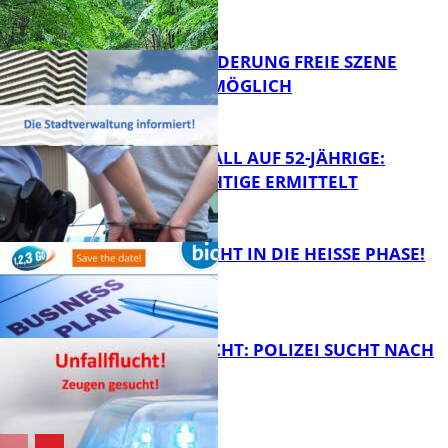
ZUSAMMEN
FB News
PROJEKTFÖRDERUNG FREIE SZENE
WEITERHIN MÖGLICH
FB News
RAUBÜBERFALL AUF 52-JÄHRIGE:
TATVERDÄCHTIGE ERMITTELT
FB Kultur
1,2,3 GO® GEHT IN DIE HEISSE PHASE!
FB News
UNFALLFLUCHT: POLIZEI SUCHT NACH
ZEUGEN
Bildung