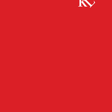
Start
FB News
Betrunken Unfall gebaut
FB NEWS
POLIZEI
TWITTER NEWS