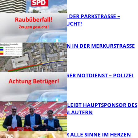
FB News
ÜBERFALL IN DER PARKSTRASSE – Z
EUGEN GESUCHT!
FB News
BAUARBEITEN IN DER MERKURSTRASSE
FB News
FRAGWÜRDIGER NOTDIENST – POLIZEI
WARNT
FB News
NOVOLINE BLEIBT HAUPTSPONSOR DES
1. FC KAISERSLAUTERN
FB News
GENÜSSE FÜR ALLE SINNE IM HERZEN