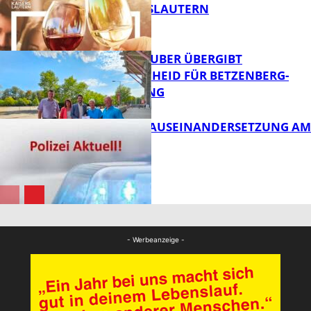
VON KAISERSLAUTERN
FB News
MINISTER TEUBER ÜBERGIBT
FÖRDERBESCHEID FÜR BETZENBERG-
ENTWICKLUNG
FB Kultur
HANDFESTE AUSEINANDERSETZUNG AM
PFAFFPLATZ
FB News
FB News
- Werbeanzeige -