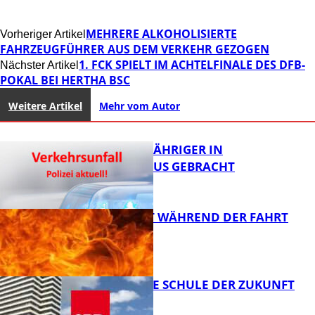
MEHRERE ALKOHOLISIERTE
Vorheriger Artikel
FAHRZEUGFÜHRER AUS DEM VERKEHR GEZOGEN
1. FCK SPIELT IM ACHTELFINALE DES DFB-
Nächster Artikel
POKAL BEI HERTHA BSC
Weitere Artikel
Mehr vom Autor
UNFALL: 58-JÄHRIGER IN
KRANKENHAUS GEBRACHT
AUTO FÄNGT WÄHREND DER FAHRT
FEUER
FB News
WIE SIEHT DIE SCHULE DER ZUKUNFT
AUS?