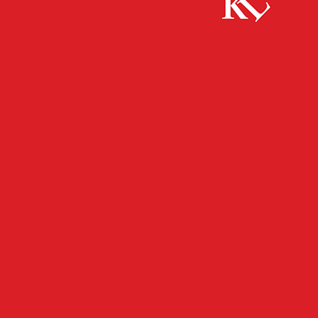
Start
FB News
1:1 in Düsseldorf: FCK beendet Englische
Woche mit einem Remis