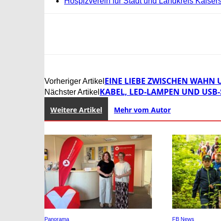
Hospizverein für Stadt und Landkreis Kaisers
EINE LIEBE ZWISCHEN WAHN
Vorheriger Artikel
KABEL, LED-LAMPEN UND USB-
Nächster Artikel
Weitere Artikel
Mehr vom Autor
Panorama
FB News