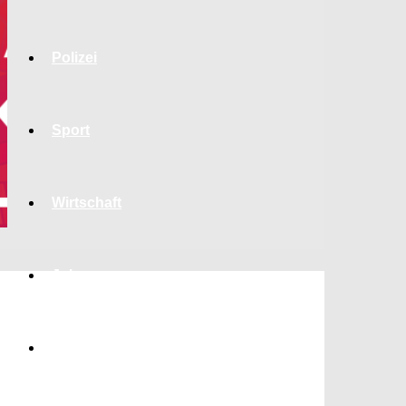
Polizei
Sport
Wirtschaft
Jobs
Bildung