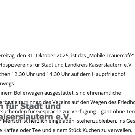
reitag, den 31. Oktober 2025, ist das „Mobile Trauercafé“
Hospizvereins für Stadt und Landkreis Kaiserslautern e.V.
chen 12.30 Uhr und 14.30 Uhr auf dem Hauptfriedhof
rwegs.
einem Bollerwagen ausgestattet, sind ehrenamtliche
erbegleiter*innen des Vereins auf den Wegen des Friedh
tsuchenden für Gespräche zur Verfügung – ganz ohne Ter
r Mensch ist herzlich eingeladen, stehenzubleiben, ins G
e Kaffee oder Tee und einem Stück Kuchen zu verweilen.