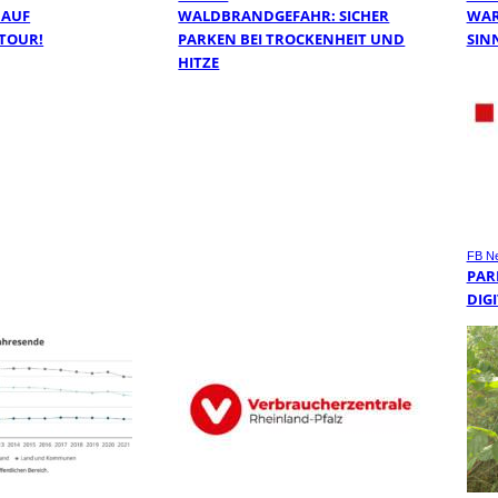
 AUF
WALDBRANDGEFAHR: SICHER
WAR
TOUR!
PARKEN BEI TROCKENHEIT UND
SIN
HITZE
FB N
PAR
DIGI