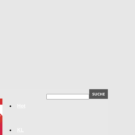
Hot
KL