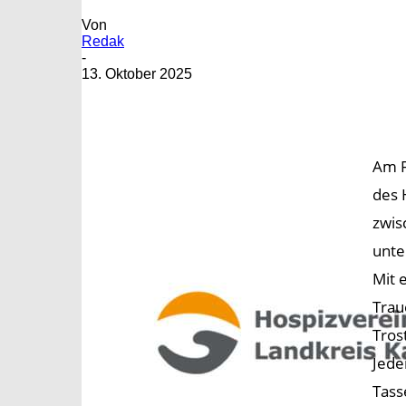
Von
Redak
-
13. Oktober 2025
Am F
des 
zwis
unte
Mit 
Trau
Tros
Jede
Tass