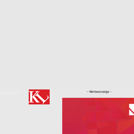
- Werbeanzeige -
RKLÄRUNG
Nachrichten
Kaiserslautern