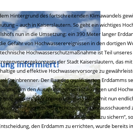
dem Hintergrund des fortschreitenden Klimawandels ge
utung – auch in Kaiserslautern. So geht ein wichtiges Ho
lshofs nun in die Umsetzung: ein 390 Meter langer Erdda
, die Gefahr von Hochwasserereignissen in den dortigen 
 technische Hochwasserschutzmaßnahme ist Teil unseres
kregenvorsorgekonzepts der Stadt Kaiserslautern, das mit 
haltige und effektive Hochwasservorsorge zu gewährleist
el Steinbrenner. Der Bau des qualifizierten Erddamms se
ahme, um den Auswirkungen von Starkregen und Hochwas
egenzuwirken. „Wir freuen uns, dass wir damit nun endli
awandel fordert uns auf, rechtzeitig und vorausschauend 
t auch unter extremen Wetterbedingungen zu sichern“, so
Entscheidung, den Erddamm zu errichten, wurde bereits i