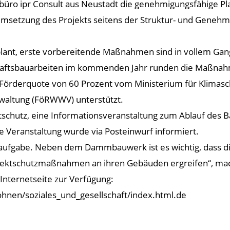
büro ipr Consult aus Neustadt die genehmigungsfähige Pla
 Umsetzung des Projekts seitens der Struktur- und Genehm
plant, erste vorbereitende Maßnahmen sind in vollem Gang
ftsbauarbeiten im kommenden Jahr runden die Maßnahme 
 Förderquote von 60 Prozent vom Ministerium für Klimasch
rwaltung (FöRWWV) unterstützt.
ltschutz, eine Informationsveranstaltung zum Ablauf des
e Veranstaltung wurde via Posteinwurf informiert.
ufgabe. Neben dem Dammbauwerk ist es wichtig, dass die
Objektschutzmaßnahmen an ihren Gebäuden ergreifen“, ma
r Internetseite zur Verfügung:
ohnen/soziales_und_gesellschaft/index.html.de