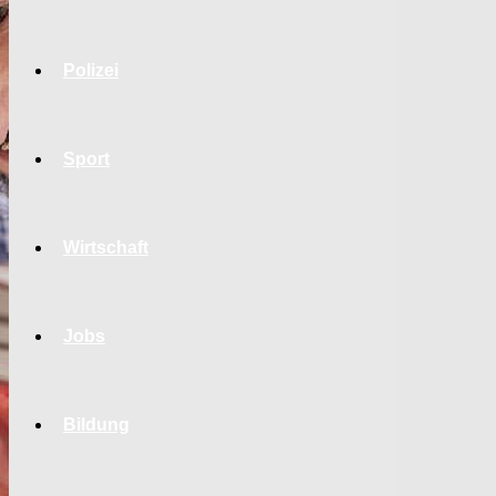
Polizei
Sport
Wirtschaft
Jobs
Bildung