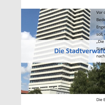
Vor 
Bede
Enge
soll
„Die
Star
nach
Manu
Maßn
entg
Klim
Stad
Die 