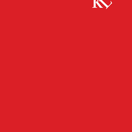
Start
FB News
Alkohol als Zündstoff für Gerangel?
FB NEWS
POLIZEI
Alkohol als Zündstoff für