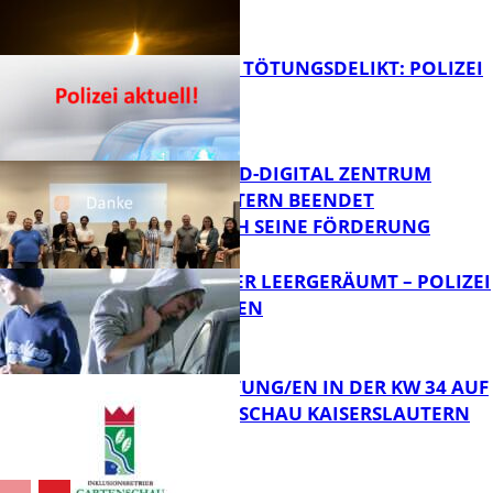
PERSEIDEN
FB News
VERSUCHTES TÖTUNGSDELIKT: POLIZEI
ERMITTELT
Bildung
MITTELSTAND-DIGITAL ZENTRUM
KAISERSLAUTERN BEENDET
ERFOLGREICH SEINE FÖRDERUNG
FB News
TRANSPORTER LEERGERÄUMT – POLIZEI
SUCHT ZEUGEN
FB News
VERANSTALTUNG/EN IN DER KW 34 AUF
DER GARTENSCHAU KAISERSLAUTERN
FB News