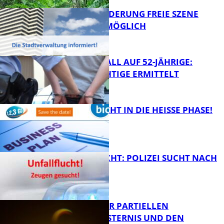
PROJEKTFÖRDERUNG FREIE SZENE
WEITERHIN MÖGLICH
FB News
RAUBÜBERFALL AUF 52-JÄHRIGE:
TATVERDÄCHTIGE ERMITTELT
FB Kultur
1,2,3 GO® GEHT IN DIE HEISSE PHASE!
FB News
UNFALLFLUCHT: POLIZEI SUCHT NACH
ZEUGEN
Bildung
VORTRAG ZUR PARTIELLEN
SONNENFINSTERNIS UND DEN