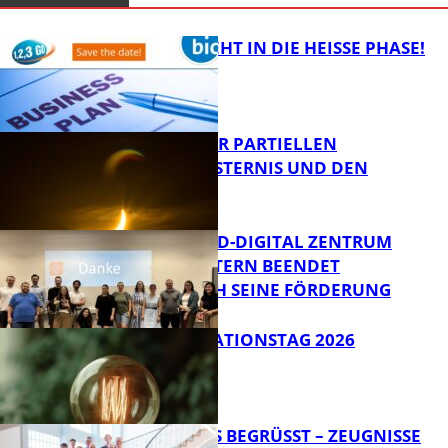
1,2,3 GO® GEHT IN DIE HEISSE PHASE!
VORTRAG ZUR PARTIELLEN
SONNENFINSTERNIS UND DEN
PERSEIDEN
Bildung
MITTELSTAND-DIGITAL ZENTRUM
KAISERSLAUTERN BEENDET
ERFOLGREICH SEINE FÖRDERUNG
Bildung
SIAK-INNOVATIONSTAG 2026
FB News
NEUE AZUBIS BEGRÜSST – ZEUGNISSE F