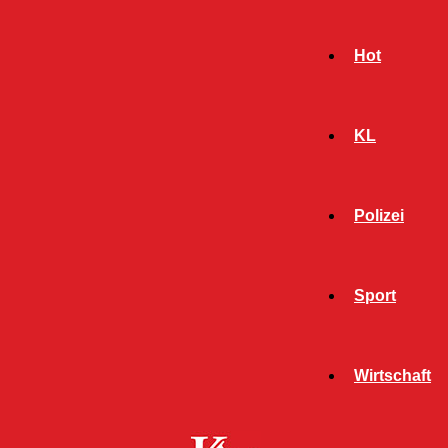
Hot
KL
Polizei
Sport
- Werbeanzeige -
Wirtschaft