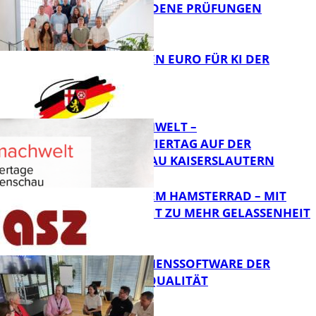
ÜR BESTANDENE PRÜFUNGEN
Bildung
20 MILLIONEN EURO FÜR KI DER
ZUKUNFT
Bildung
MI(N)TMACHWELT –
EXPERIMENTIERTAG AUF DER
GARTENSCHAU KAISERSLAUTERN
Bildung
RAUS AUS DEM HAMSTERRAD – MIT
ACHTSAMKEIT ZU MEHR GELASSENHEIT
Bildung
UNTERNEHMENSSOFTWARE DER
HÖCHSTEN QUALITÄT
Bildung