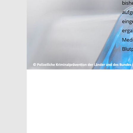
bish
aufg
eing
erga
Medi
Blut