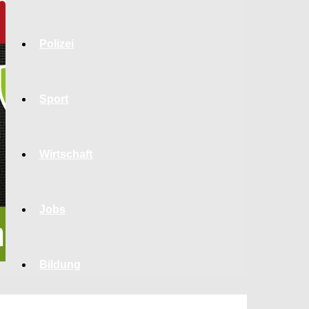
Polizei
Sport
Wirtschaft
Jobs
Bildung