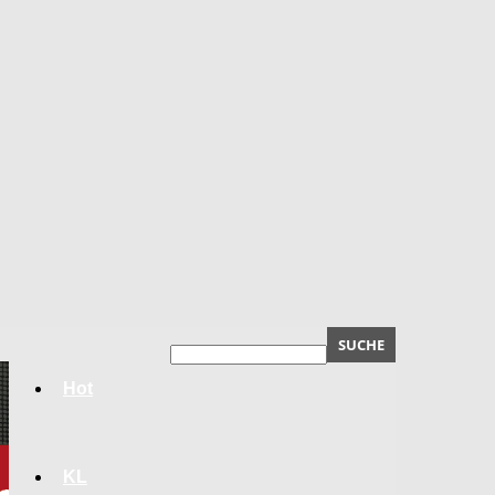
Hot
KL