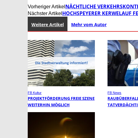
NÄCHTLICHE VERKEHRSKONT
Vorheriger Artikel
HOCHSPEYERER KERWELAUF FEI
Nächster Artikel
Weitere Artikel
Mehr vom Autor
FB Kultur
FB News
PROJEKTFÖRDERUNG FREIE SZENE
RAUBÜBERFALL 
WEITERHIN MÖGLICH
TATVERDÄCHTI