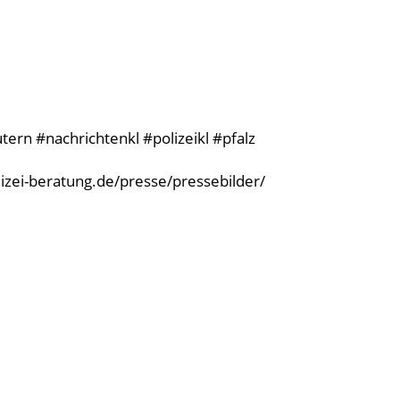
ern #nachrichtenkl #polizeikl #pfalz
olizei-beratung.de/presse/pressebilder/