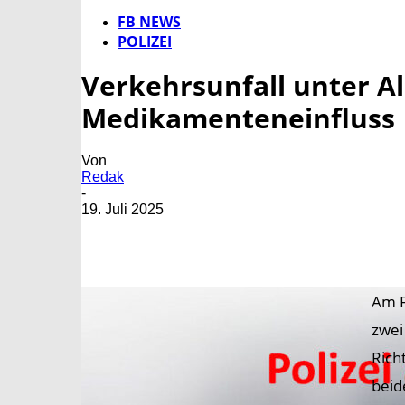
FB NEWS
POLIZEI
Verkehrsunfall unter A
Medikamenteneinfluss
Von
Redak
-
19. Juli 2025
Am F
zwei
Rich
beid