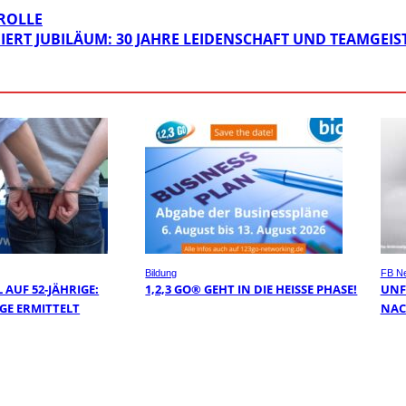
ROLLE
ERT JUBILÄUM: 30 JAHRE LEIDENSCHAFT UND TEAMGEIS
Bildung
FB N
AUF 52-JÄHRIGE:
1,2,3 GO® GEHT IN DIE HEISSE PHASE!
UNF
GE ERMITTELT
NAC