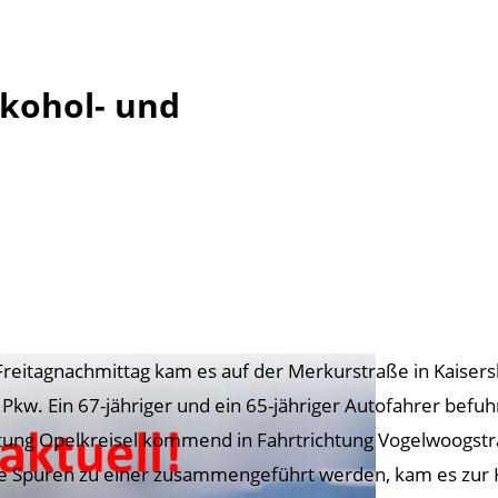
lkohol- und
reitagnachmittag kam es auf der Merkurstraße in Kaisers
 Pkw. Ein 67-jähriger und ein 65-jähriger Autofahrer bef
tung Opelkreisel kommend in Fahrtrichtung Vogelwoogst
e Spuren zu einer zusammengeführt werden, kam es zur K