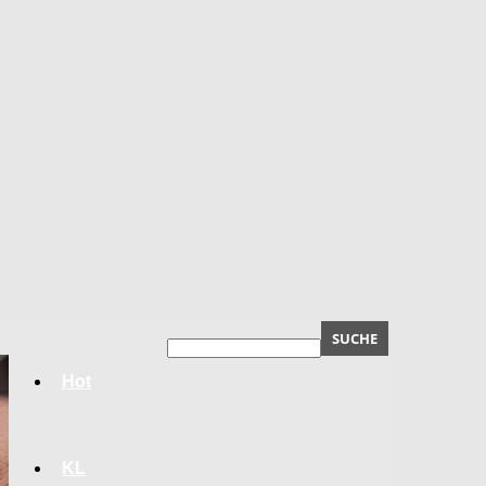
Hot
KL