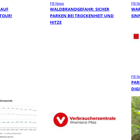
FB News
FB N
 AUF
WALDBRANDGEFAHR: SICHER
WAR
TOUR!
PARKEN BEI TROCKENHEIT UND
SIN
HITZE
FB N
PAR
DIGI