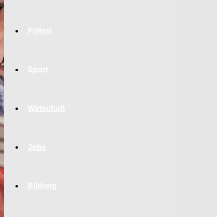
Polizei
Sport
Wirtschaft
Jobs
Bildung