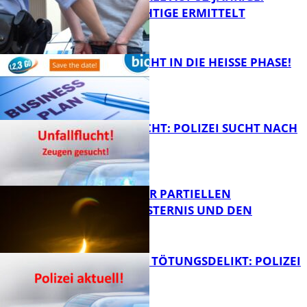
TATVERDÄCHTIGE ERMITTELT
FB Kultur
1,2,3 GO® GEHT IN DIE HEISSE PHASE!
FB News
UNFALLFLUCHT: POLIZEI SUCHT NACH
ZEUGEN
Bildung
VORTRAG ZUR PARTIELLEN
SONNENFINSTERNIS UND DEN
PERSEIDEN
FB News
VERSUCHTES TÖTUNGSDELIKT: POLIZEI
ERMITTELT
Bildung