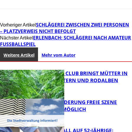
SCHLÄGEREI ZWISCHEN ZWEI PERSONEN
Vorheriger Artikel
– PLATZVERWEIS NICHT BEFOLGT
ERLENBACH: SCHLÄGEREI NACH AMATEUR
Nächster Artikel
FUSSBALLSPIEL
Weitere Artikel
Mehr vom Autor
NEUER MOM CLUB BRINGT MÜTTER IN
KAISERSLAUTERN UND RODALBEN
ZUSAMMEN
PROJEKTFÖRDERUNG FREIE SZENE
WEITERHIN MÖGLICH
FB News
RAUBÜBERFALL AUF 52-JÄHRIGE: