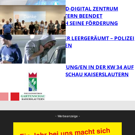
MITTELSTAND-DIGITAL ZENTRUM
KAISERSLAUTERN BEENDET
ERFOLGREICH SEINE FÖRDERUNG
FB News
TRANSPORTER LEERGERÄUMT – POLIZEI
SUCHT ZEUGEN
FB News
VERANSTALTUNG/EN IN DER KW 34 AUF
DER GARTENSCHAU KAISERSLAUTERN
FB News
FB Kultur
- Werbeanzeige -