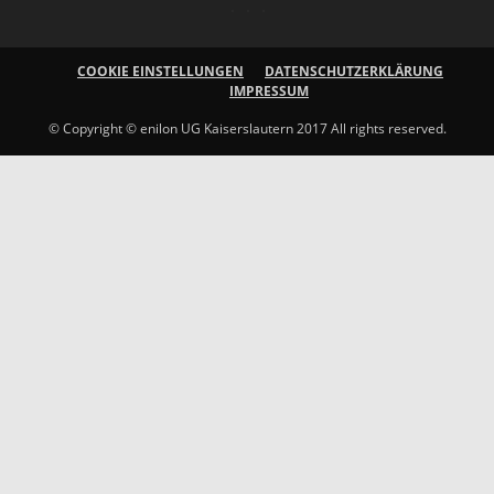
COOKIE EINSTELLUNGEN
DATENSCHUTZERKLÄRUNG
IMPRESSUM
© Copyright © enilon UG Kaiserslautern 2017 All rights reserved.