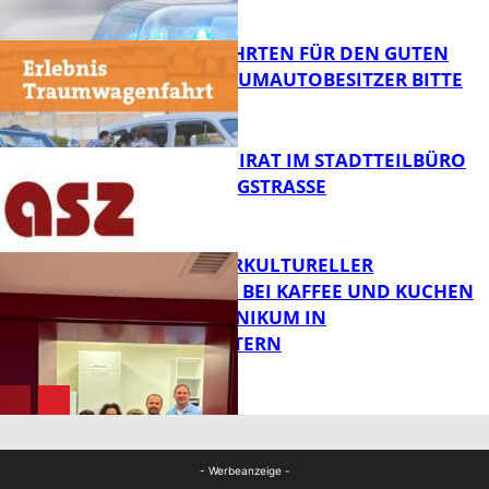
FB News
SPENDENFAHRTEN FÜR DEN GUTEN
ZWECK – TRAUMAUTOBESITZER BITTE
MELDEN!
FB News
SENIORENBEIRAT IM STADTTEILBÜRO
IN DER KÖNIGSTRASSE
FB News
NEUER INTERKULTURELLER
TREFFPUNKT BEI KAFFEE UND KUCHEN
IM PFALZKLINIKUM IN
FB News
KAISERSLAUTERN
FB Gesundheit
- Werbeanzeige -