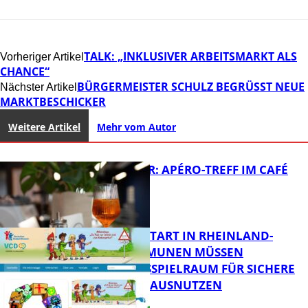
TALK: „INKLUSIVER ARBEITSMARKT ALS
Vorheriger Artikel
CHANCE“
BÜRGERMEISTER SCHULZ BEGRÜSST NEUE M
Nächster Artikel
ARKTBESCHICKER
Weitere Artikel
Mehr vom Autor
HOT SUMMER: APÉRO-TREFF IM CAFÉ
LUMA
ZUM SCHULSTART IN RHEINLAND-
PFALZ: KOMMUNEN MÜSSEN
HANDLUNGSSPIELRAUM FÜR SICHERE
FB Kultur
SCHULWEGE AUSNUTZEN