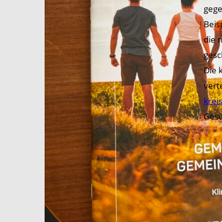
gege
Beis
die 
gesc
Die 
vert
krei
Gesu