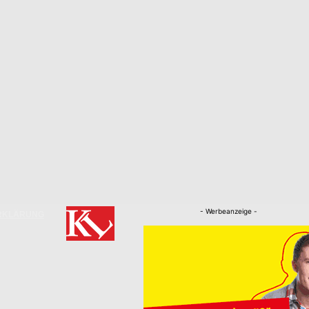
- Werbeanzeige -
RKLÄRUNG
Nachrichten
Kaiserslautern