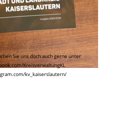
chen Sie uns doch auch gerne unter
book.com/KreisverwaltungKL
agram.com/kv_kaiserslautern/