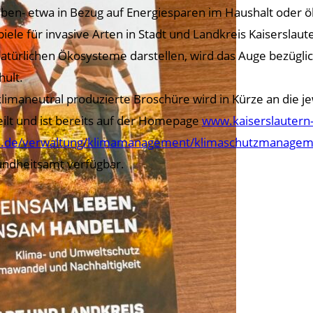
ben- etwa in Bezug auf Energiesparen im Haushalt oder
piele für invasive Arten in Stadt und Landkreis Kaiserslaute
natürlichen Ökosysteme darstellen, wird das Auge bezügli
hult.
klimaneutral produzierte Broschüre wird in Kürze an die 
eilt und ist bereits auf der Homepage
www.kaiserslautern
s.de/verwaltung/klimamanagement/klimaschutzmanagem
ndheitsamt verfügbar.