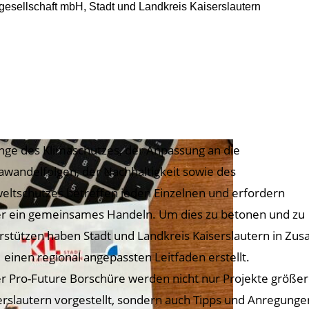
sellschaft mbH, Stadt und Landkreis Kaiserslautern
nge des Klimaschutzes, der Anpassung an die
awandelfolgen, der Nachhaltigkeit sowie des
ltschutzes betreffen jeden Einzelnen und erfordern
r ein gemeinsames Handeln. Um dies zu betonen und zu
rstützen haben Stadt und Landkreis Kaiserslautern in Zu
einen regional angepassten Leitfaden erstellt.
er Pro-Future Borschüre werden nicht nur Projekte größer
erslautern vorgestellt, sondern auch Tipps und Anregunge