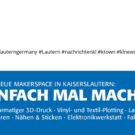
rslauterngermany #Lautern #nachrichtenkl #ktown #klnews