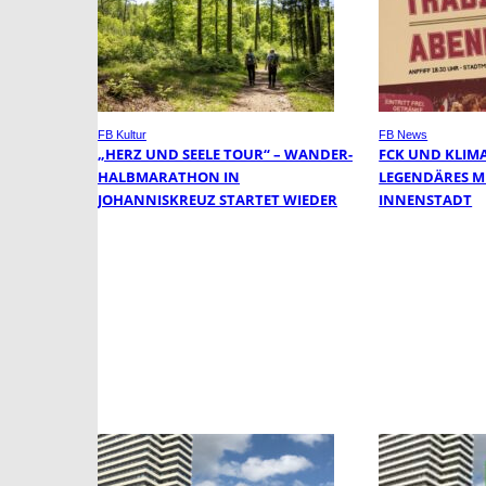
FB Kultur
FB News
„HERZ UND SEELE TOUR“ – WANDER-
FCK UND KLIM
HALBMARATHON IN
LEGENDÄRES ME
JOHANNISKREUZ STARTET WIEDER
INNENSTADT