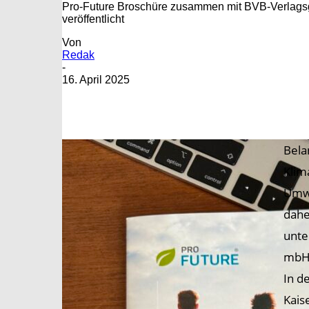
Pro-Future Broschüre zusammen mit BVB-Verlagsge
veröffentlicht
Von
Redak
-
16. April 2025
Bela
Klim
Umwe
dahe
unte
mbH 
In d
Kais