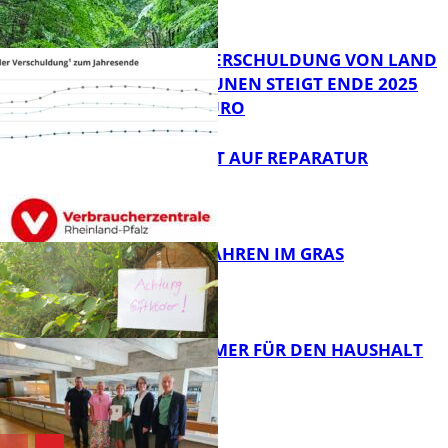
ZUSAMMEN
FB News
PRO-KOPF-VERSCHULDUNG VON LAND
UND KOMMUNEN STEIGT ENDE 2025
AUF 9.600 EURO
FB News
NEUES RECHT AUF REPARATUR
FB News
GIFTIGE GEFAHREN IM GRAS
FB News
40 JAHRE IMMER FÜR DEN HAUSHALT
DA
Panorama