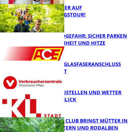
MIT DEM JÄGER AUF
ENTDECKUNGSTOUR!
Panorama
WALDBRANDGEFAHR: SICHER PARKEN
BEI TROCKENHEIT UND HITZE
FB News
WARUM EIN GLASFASERANSCHLUSS
SINNVOLL IST
FB News
PARKEN, BAUSTELLEN UND WETTER
DIGITAL IM BLICK
FB News
NEUER MOM CLUB BRINGT MÜTTER IN
KAISERSLAUTERN UND RODALBEN