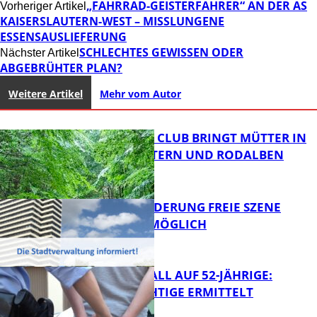
„FAHRRAD-GEISTERFAHRER“ AN DER AS
Vorheriger Artikel
KAISERSLAUTERN-WEST – MISSLUNGENE
ESSENSAUSLIEFERUNG
SCHLECHTES GEWISSEN ODER
Nächster Artikel
ABGEBRÜHTER PLAN?
Weitere Artikel
Mehr vom Autor
NEUER MOM CLUB BRINGT MÜTTER IN
KAISERSLAUTERN UND RODALBEN
ZUSAMMEN
PROJEKTFÖRDERUNG FREIE SZENE
WEITERHIN MÖGLICH
FB News
RAUBÜBERFALL AUF 52-JÄHRIGE:
TATVERDÄCHTIGE ERMITTELT
FB Kultur