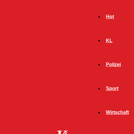
Hot
KL
Polizei
Sport
- Werbeanzeige -
Wirtschaft