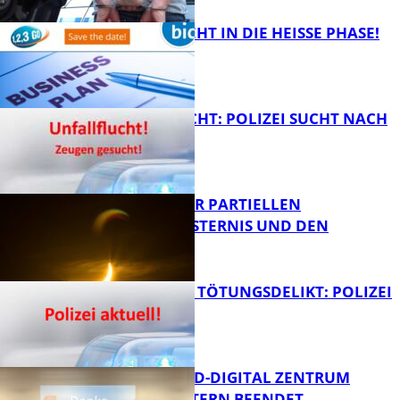
1,2,3 GO® GEHT IN DIE HEISSE PHASE!
FB News
UNFALLFLUCHT: POLIZEI SUCHT NACH
ZEUGEN
Bildung
VORTRAG ZUR PARTIELLEN
SONNENFINSTERNIS UND DEN
PERSEIDEN
FB News
VERSUCHTES TÖTUNGSDELIKT: POLIZEI
ERMITTELT
Bildung
MITTELSTAND-DIGITAL ZENTRUM
KAISERSLAUTERN BEENDET