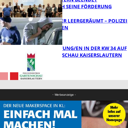
ERFOLGREICH SEINE FÖRDERUNG
FB News
TRANSPORTER LEERGERÄUMT – POLIZEI
SUCHT ZEUGEN
FB News
VERANSTALTUNG/EN IN DER KW 34 AUF
DER GARTENSCHAU KAISERSLAUTERN
FB News
FB Kultur
- Werbeanzeige -