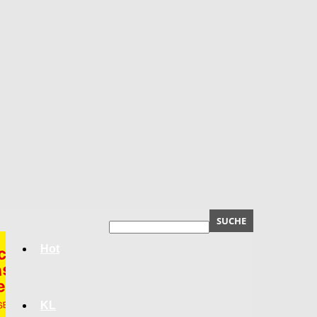
Hot
KL