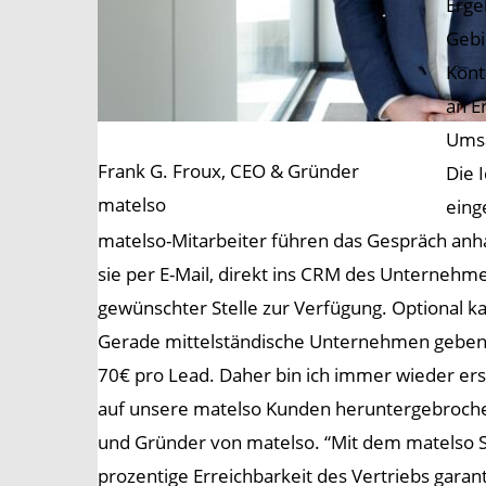
Erge
Gebi
Kont
an E
Umsa
Frank G. Froux, CEO & Gründer
Die 
matelso
eing
matelso-Mitarbeiter führen das Gespräch anh
sie per E-Mail, direkt ins CRM des Unternehme
gewünschter Stelle zur Verfügung. Optional ka
Gerade mittelständische Unternehmen geben fü
70€ pro Lead. Daher bin ich immer wieder ers
auf unsere matelso Kunden heruntergebrochen,
und Gründer von matelso. “Mit dem matelso Ser
prozentige Erreichbarkeit des Vertriebs gara