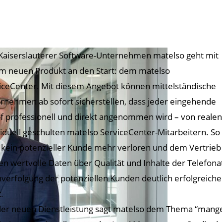
Kaiserslauterer Software-Unternehmen matelso geht mit
m neuen Produkt an den Start: dem matelso
iceCenter. Mit diesem Angebot können mittelständische
rnehmen ab sofort sicherstellen, dass jeder eingehende
f professionell und direkt angenommen wird – von realen
viduell geschulten matelso ServiceCenter-Mitarbeitern. So
 kein potenzieller Kunde mehr verloren und dem Vertrieb
en wertvolle Daten über Qualität und Inhalte der Telefona
verfolgung der potenziellen Kunden deutlich erfolgreich
.
der neuen Dienstleistung sagt matelso dem Thema “mange