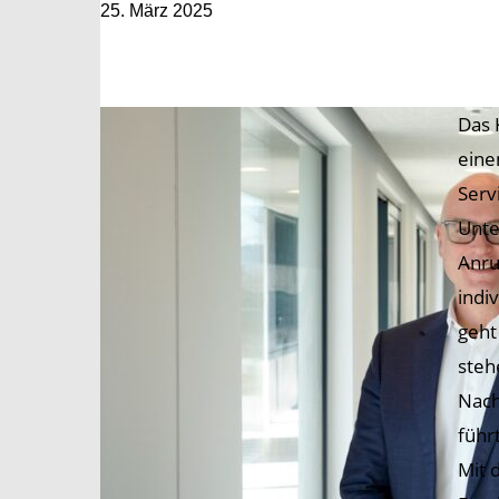
25. März 2025
Das 
eine
Serv
Unte
Anru
indi
geht
steh
Nach
führt
Mit 