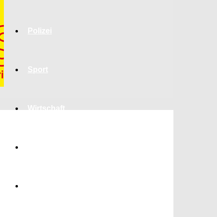
Polizei
Sport
Wirtschaft
Jobs
Bildung