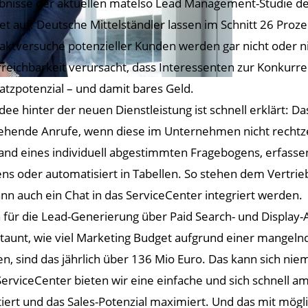
bnisse der aktuellen matelso Lead Management-Studie d
et auf: Deutsche Mittelständler lassen im Schnitt 26 Proz
aktversuche potenzieller Kunden werden gar nicht oder n
rreichbarkeit verursacht, dass Interessenten zur Konkurr
tzpotenzial – und damit bares Geld.
Idee hinter der neuen Dienstleistung ist schnell erklärt:
ehende Anrufe, wenn diese im Unternehmen nicht recht
and eines individuell abgestimmten Fragebogens, erfasse
ns oder automatisiert in Tabellen. So stehen dem Vertrieb
nn auch ein Chat in das ServiceCenter integriert werden.
r die Lead-Generierung über Paid Search- und Display-Ad
taunt, wie viel Marketing Budget aufgrund einer mangelnd
 sind das jährlich über 136 Mio Euro. Das kann sich niem
viceCenter bieten wir eine einfache und sich schnell amo
ntiert und das Sales-Potenzial maximiert. Und das mit mög