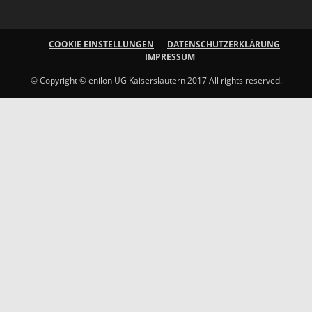
COOKIE EINSTELLUNGEN
DATENSCHUTZERKLÄRUNG
IMPRESSUM
© Copyright © enilon UG Kaiserslautern 2017 All rights reserved.