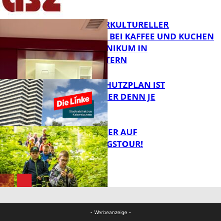
FB News
NEUER INTERKULTURELLER
TREFFPUNKT BEI KAFFEE UND KUCHEN
IM PFALZKLINIKUM IN
FB News
KAISERSLAUTERN
EIN HITZESCHUTZPLAN IST
NOTWENDIGER DENN JE
FB Gesundheit
MIT DEM JÄGER AUF
ENTDECKUNGSTOUR!
FB News
FB News
- Werbeanzeige -