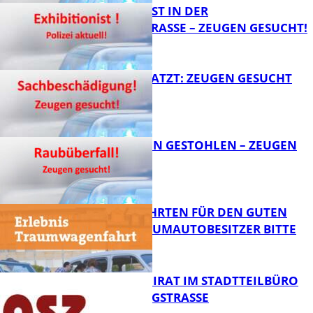
EXHIBITIONIST IN DER
VELMANNSTRASSE – ZEUGEN GESUCHT!
FB News
AUTO ZERKRATZT: ZEUGEN GESUCHT
FB News
TEURE KETTEN GESTOHLEN – ZEUGEN
GESUCHT!
FB News
SPENDENFAHRTEN FÜR DEN GUTEN
ZWECK – TRAUMAUTOBESITZER BITTE
MELDEN!
FB News
SENIORENBEIRAT IM STADTTEILBÜRO
IN DER KÖNIGSTRASSE